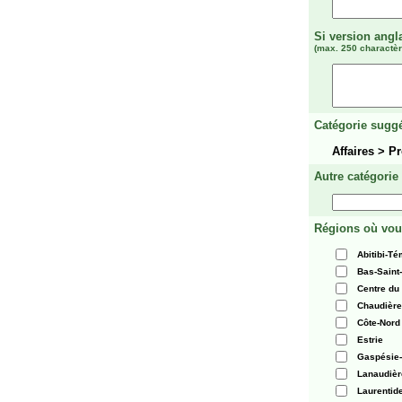
Si version angl
(max. 250 charactèr
Catégorie suggé
Affaires > P
Autre catégorie
Régions où vou
Abitibi-T
Bas-Saint
Centre du
Chaudièr
Côte-Nord
Estrie
Gaspésie-
Lanaudièr
Laurentid