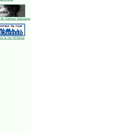
 de Sabrina Sabotage
z la rue St-Denis