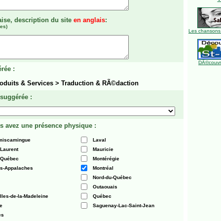
aise, description du site
en anglais
:
es)
Les chansons
DÃ©couvre
rée :
roduits & Services > Traduction & RÃ©daction
 suggérée :
s avez une présence physique :
émiscamingue
Laval
-Laurent
Mauricie
 Québec
Montérégie
es-Appalaches
Montréal
Nord-du-Québec
Outaouais
Iles-de-la-Madeleine
Québec
e
Saguenay-Lac-Saint-Jean
es