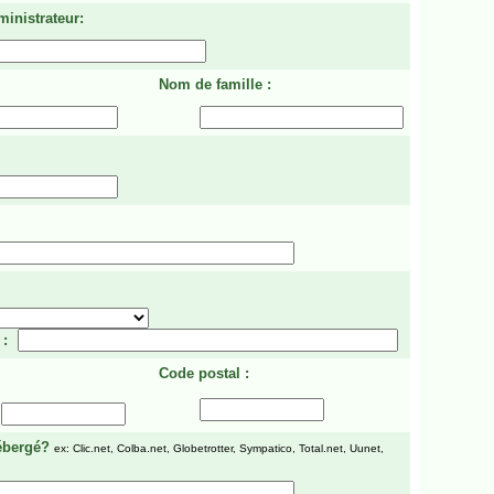
ministrateur:
Nom de famille :
 :
Code postal :
ébergé?
ex: Clic.net, Colba.net, Globetrotter, Sympatico, Total.net, Uunet,