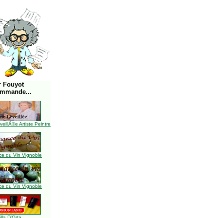
r Fouyot
ommande...
illÃ©e Artiste Peintre
e du Vin Vignoble
e du Vin Vignoble
illa D'Orta