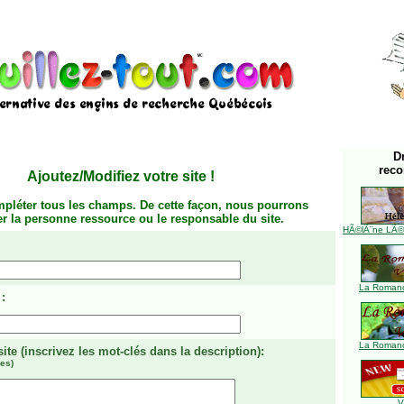
D
rec
Ajoutez/Modifiez votre site
!
mpléter tous les champs. De cette façon, nous pourrons
ier la personne ressource ou le responsable du site.
HÃ©lÃ¨ne LÃ©ve
La Romanc
:
La Romanc
site
(inscrivez les mot-clés dans la description)
:
es)
V