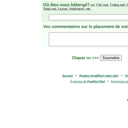
Où êtes-vous hébergé?
ex: Clic.net, Colba.net, 
Total.net, Uunet, Vidéotron, etc.
Vos commentaires
sur le placement de votr
Cliquez ici >>>
Accueil
•
Ajoutez (modifiez) votre site!
•
H
À propos de
Fouillez-Tout
•
Annoncez s
T