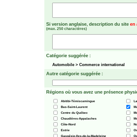
Si version anglaise, description du site
en 
(max. 250 charactères)
Catégorie suggérée :
Automobile > Commerce international
Autre catégorie suggérée :
Régions où vous avez une présence physi
Abitibi-Témiscamingue
La
Bas-Saint-Laurent
Ma
Centre du Québec
Mo
Chaudières-Appalaches
Mo
Côte-Nord
N
Estrie
O
Gaspésie-Iles-de-la-Madeleine
Q