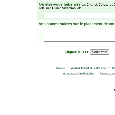
Où êtes-vous hébergé?
ex: Clic.net, Colba.net, 
Total.net, Uunet, Vidéotron, etc.
Vos commentaires
sur le placement de votr
Cliquez ici >>>
Accueil
•
Ajoutez (modifiez) votre site!
•
H
À propos de
Fouillez-Tout
•
Annoncez s
T