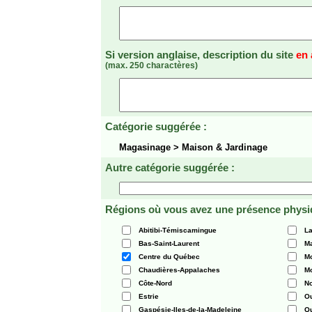
Si version anglaise, description du site
en 
(max. 250 charactères)
Catégorie suggérée :
Magasinage > Maison & Jardinage
Autre catégorie suggérée :
Régions où vous avez une présence physi
Abitibi-Témiscamingue
La
Bas-Saint-Laurent
Ma
Centre du Québec
Mo
Chaudières-Appalaches
Mo
Côte-Nord
N
Estrie
O
Gaspésie-Iles-de-la-Madeleine
Q