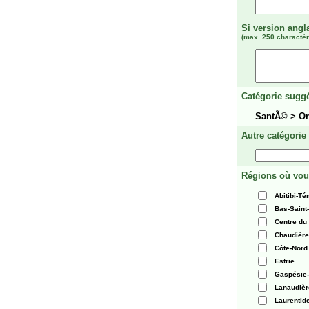
Si version angl
(max. 250 charactèr
Catégorie suggé
SantÃ© > O
Autre catégorie
Régions où vou
Abitibi-T
Bas-Saint
Centre du
Chaudièr
Côte-Nord
Estrie
Gaspésie-
Lanaudièr
Laurentid