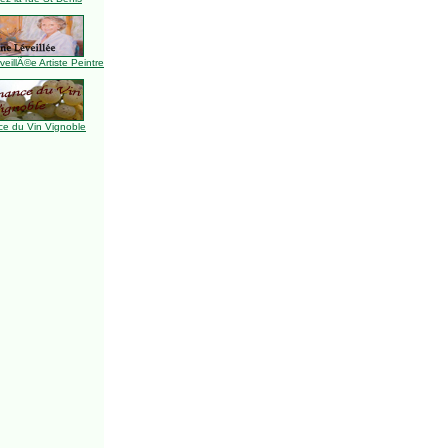
illÃ©e Artiste Peintre
e du Vin Vignoble