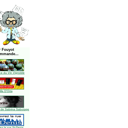
r Fouyot
ommande...
e du Vin Vignoble
illa D'Orta
 de Sabrina Sabotage
z la rue St-Denis