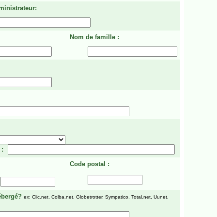
ministrateur:
Nom de famille :
 :
Code postal :
ébergé?
ex: Clic.net, Colba.net, Globetrotter, Sympatico, Total.net, Uunet,