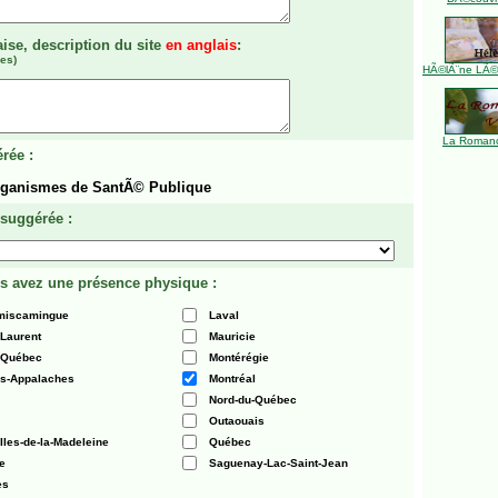
aise, description du site
en anglais
:
es)
HÃ©lÃ¨ne LÃ©ve
La Romanc
rée :
rganismes de SantÃ© Publique
 suggérée :
s avez une présence physique :
émiscamingue
Laval
-Laurent
Mauricie
 Québec
Montérégie
es-Appalaches
Montréal
Nord-du-Québec
Outaouais
Iles-de-la-Madeleine
Québec
e
Saguenay-Lac-Saint-Jean
es