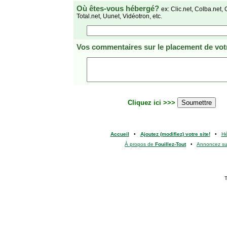
Où êtes-vous hébergé?
ex: Clic.net, Colba.net, 
Total.net, Uunet, Vidéotron, etc.
Vos commentaires
sur le placement de votr
Cliquez ici >>>
Accueil
•
Ajoutez (modifiez) votre site!
•
H
À propos de
Fouillez-Tout
•
Annoncez s
T