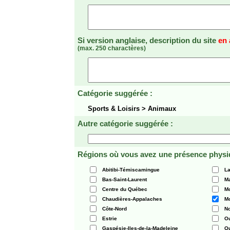
Si version anglaise, description du site
en 
(max. 250 charactères)
Catégorie suggérée :
Sports & Loisirs > Animaux
Autre catégorie suggérée :
Régions où vous avez une présence physi
Abitibi-Témiscamingue
La
Bas-Saint-Laurent
Ma
Centre du Québec
Mo
Chaudières-Appalaches
Mo
Côte-Nord
N
Estrie
O
Gaspésie-Iles-de-la-Madeleine
Q