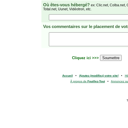
Où êtes-vous hébergé?
ex: Clic.net, Colba.net, 
Total.net, Uunet, Vidéotron, etc.
Vos commentaires
sur le placement de votr
Cliquez ici >>>
Accueil
•
Ajoutez (modifiez) votre site!
•
H
À propos de
Fouillez-Tout
•
Annoncez s
T