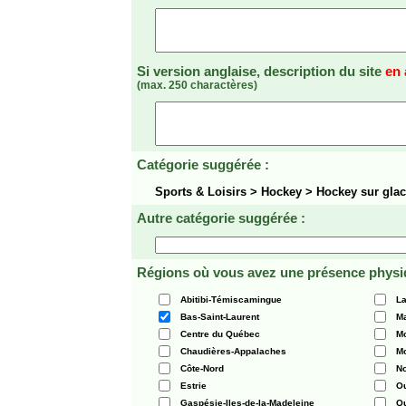
Si version anglaise, description du site
en 
(max. 250 charactères)
Catégorie suggérée :
Sports & Loisirs > Hockey > Hockey sur gla
Autre catégorie suggérée :
Régions où vous avez une présence physi
Abitibi-Témiscamingue
La
Bas-Saint-Laurent
Ma
Centre du Québec
Mo
Chaudières-Appalaches
Mo
Côte-Nord
N
Estrie
O
Gaspésie-Iles-de-la-Madeleine
Q