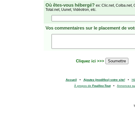
Où êtes-vous hébergé?
ex: Clic.net, Colba.net, 
Total.net, Uunet, Vidéotron, etc.
Vos commentaires
sur le placement de votr
Cliquez ici >>>
Accueil
•
Ajoutez (modifiez) votre site!
•
H
À propos de
Fouillez-Tout
•
Annoncez s
T