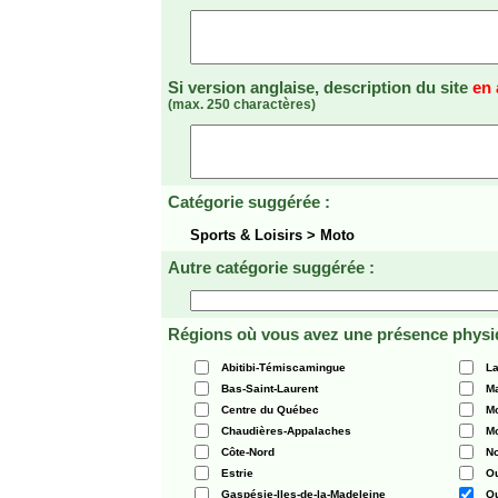
Si version anglaise, description du site
en 
(max. 250 charactères)
Catégorie suggérée :
Sports & Loisirs > Moto
Autre catégorie suggérée :
Régions où vous avez une présence physi
Abitibi-Témiscamingue
La
Bas-Saint-Laurent
Ma
Centre du Québec
Mo
Chaudières-Appalaches
Mo
Côte-Nord
N
Estrie
O
Gaspésie-Iles-de-la-Madeleine
Q