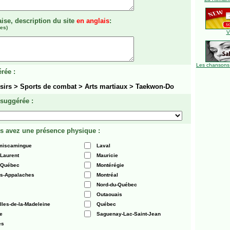
aise, description du site
en anglais
:
es)
V
Les chansons
rée :
isirs > Sports de combat > Arts martiaux > Taekwon-Do
 suggérée :
s avez une présence physique :
émiscamingue
Laval
-Laurent
Mauricie
 Québec
Montérégie
es-Appalaches
Montréal
Nord-du-Québec
Outaouais
Iles-de-la-Madeleine
Québec
e
Saguenay-Lac-Saint-Jean
es