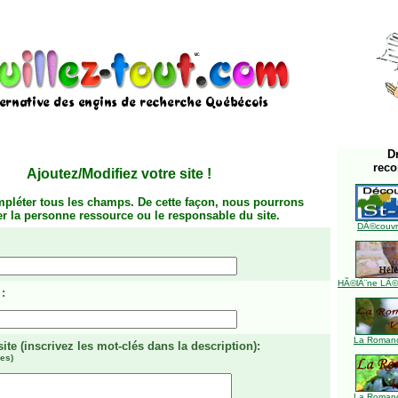
D
rec
Ajoutez/Modifiez votre site
!
mpléter tous les champs. De cette façon, nous pourrons
ier la personne ressource ou le responsable du site.
DÃ©couvre
HÃ©lÃ¨ne LÃ©ve
:
La Romanc
site
(inscrivez les mot-clés dans la description)
:
es)
La Romanc