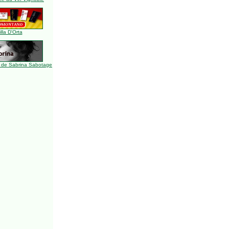
illa D'Orta
 de Sabrina Sabotage