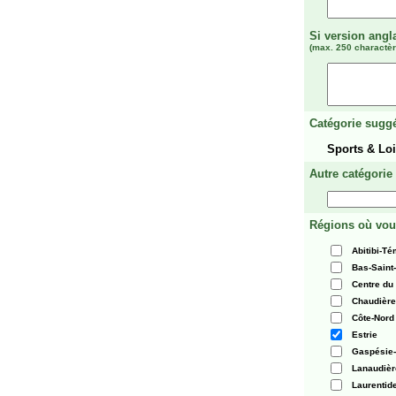
Si version angl
(max. 250 charactèr
Catégorie suggé
Sports & Lo
Autre catégorie
Régions où vou
Abitibi-T
Bas-Saint
Centre du
Chaudièr
Côte-Nord
Estrie
Gaspésie-
Lanaudièr
Laurentid