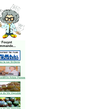
r Fouyot
ommande...
z la rue St-Denis
illÃ©e Artiste Peintre
e du Vin Vignoble
e du Vin Vignoble