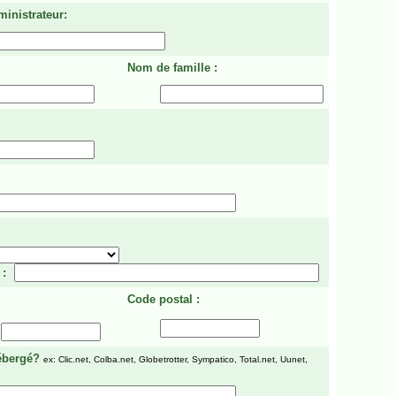
ministrateur:
Nom de famille :
 :
Code postal :
ébergé?
ex: Clic.net, Colba.net, Globetrotter, Sympatico, Total.net, Uunet,