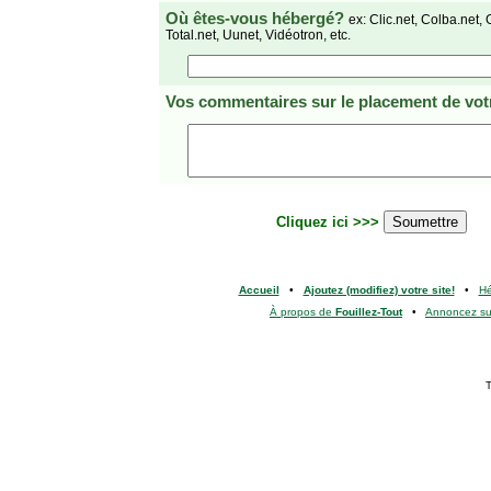
Où êtes-vous hébergé?
ex: Clic.net, Colba.net, 
Total.net, Uunet, Vidéotron, etc.
Vos commentaires
sur le placement de votr
Cliquez ici >>>
Accueil
•
Ajoutez (modifiez) votre site!
•
H
À propos de
Fouillez-Tout
•
Annoncez s
T