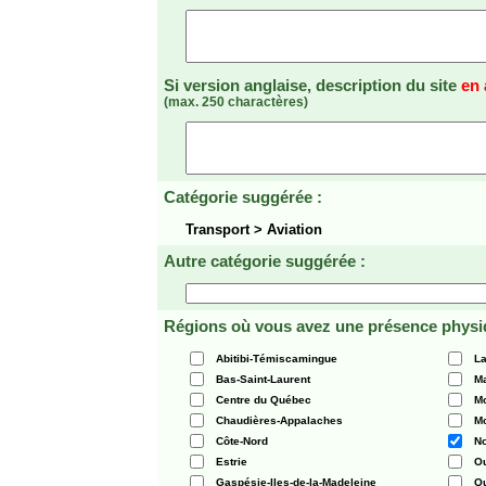
Si version anglaise, description du site
en 
(max. 250 charactères)
Catégorie suggérée :
Transport > Aviation
Autre catégorie suggérée :
Régions où vous avez une présence physi
Abitibi-Témiscamingue
La
Bas-Saint-Laurent
Ma
Centre du Québec
Mo
Chaudières-Appalaches
Mo
Côte-Nord
N
Estrie
O
Gaspésie-Iles-de-la-Madeleine
Q