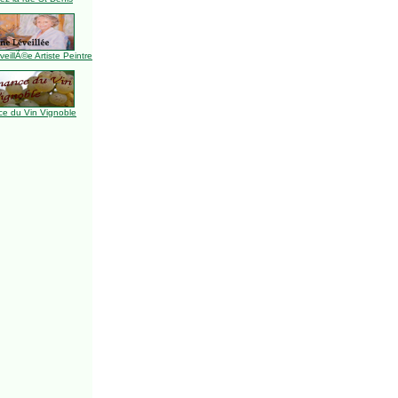
illÃ©e Artiste Peintre
e du Vin Vignoble