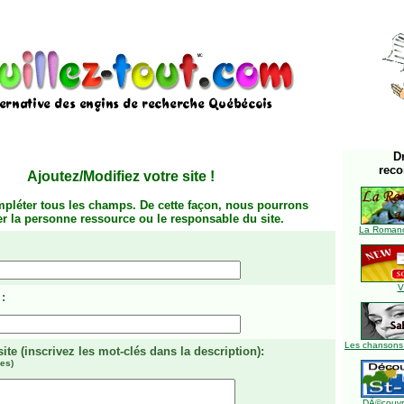
D
rec
Ajoutez/Modifiez votre site
!
mpléter tous les champs. De cette façon, nous pourrons
ier la personne ressource ou le responsable du site.
La Romanc
V
:
Les chansons
site
(inscrivez les mot-clés dans la description)
:
es)
DÃ©couvre