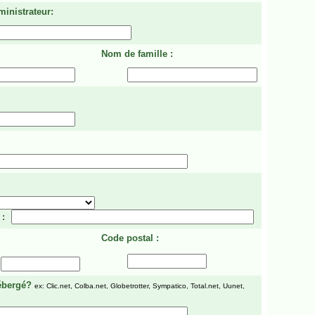
ministrateur:
Nom de famille :
 :
Code postal :
ébergé?
ex: Clic.net, Colba.net, Globetrotter, Sympatico, Total.net, Uunet,