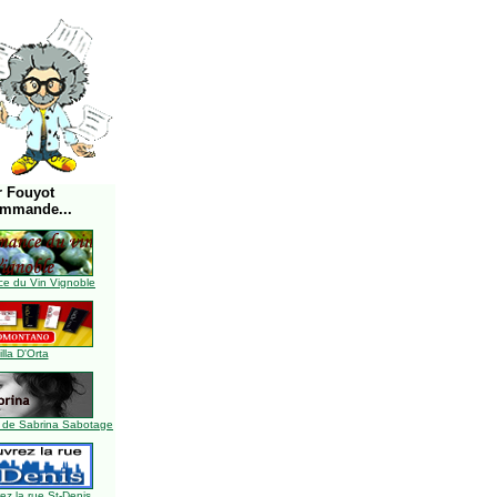
r Fouyot
ommande...
e du Vin Vignoble
illa D'Orta
 de Sabrina Sabotage
z la rue St-Denis