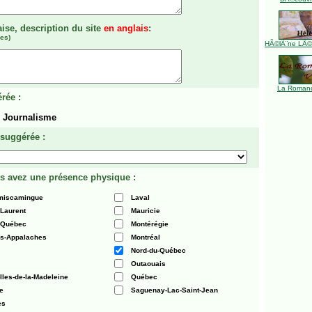
aise, description du site
en anglais
:
es)
HÃ©lÃ¨ne LÃ©ve
La Romanc
rée :
> Journalisme
 suggérée :
s avez une présence physique :
émiscamingue
Laval
-Laurent
Mauricie
 Québec
Montérégie
es-Appalaches
Montréal
Nord-du-Québec
Outaouais
Iles-de-la-Madeleine
Québec
e
Saguenay-Lac-Saint-Jean
es