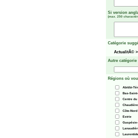
Si version angl
(max. 250 charactèr
Catégorie suggé
ActualitÃ© 
Autre catégorie
Régions où vou
Abitibi-T
Bas-Saint
Centre du
Chaudièr
Côte-Nord
Estrie
Gaspésie-
Lanaudièr
Laurentid