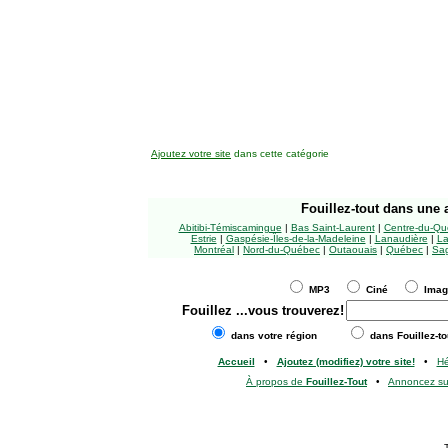
Ajoutez votre site
dans cette catégorie
Fouillez-tout
dans une a
Abitibi-Témiscamingue
|
Bas Saint-Laurent
|
Centre-du-Qu
Estrie
|
Gaspésie-Îles-de-la-Madeleine
|
Lanaudière
|
La
Montréal
|
Nord-du-Québec
|
Outaouais
|
Québec
|
Sag
MP3
Ciné
Ima
Fouillez
...vous trouverez!
dans votre région
dans Fouillez-to
Accueil
•
Ajoutez (modifiez) votre site!
•
H
À propos de
Fouillez-Tout
•
Annoncez s