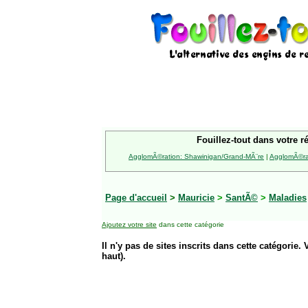
Fouillez-tout dans votre r
AgglomÃ©ration: Shawinigan/Grand-MÃ¨re
|
AgglomÃ©rat
Page d'accueil
>
Mauricie
>
SantÃ©
>
Maladies
Ajoutez votre site
dans cette catégorie
Il n'y pas de sites inscrits dans cette catégorie. 
haut).