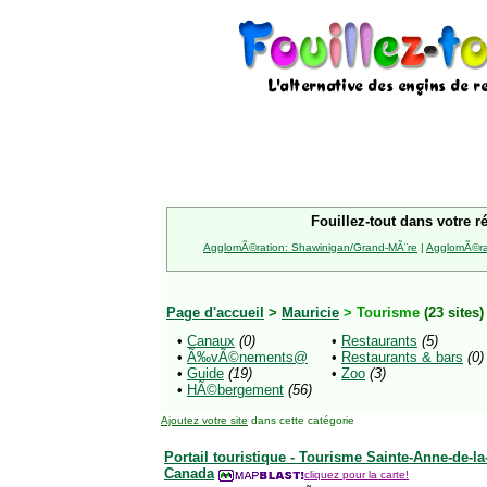
Fouillez-tout dans votre r
AgglomÃ©ration: Shawinigan/Grand-MÃ¨re
|
AgglomÃ©rat
Page d'accueil
>
Mauricie
> Tourisme
(23 sites)
•
Canaux
(0)
•
Restaurants
(5)
•
Ã‰vÃ©nements@
•
Restaurants & bars
(0)
•
Guide
(19)
•
Zoo
(3)
•
HÃ©bergement
(56)
Ajoutez votre site
dans cette catégorie
Portail touristique - Tourisme Sainte-Anne-de-
Canada
cliquez pour la carte!