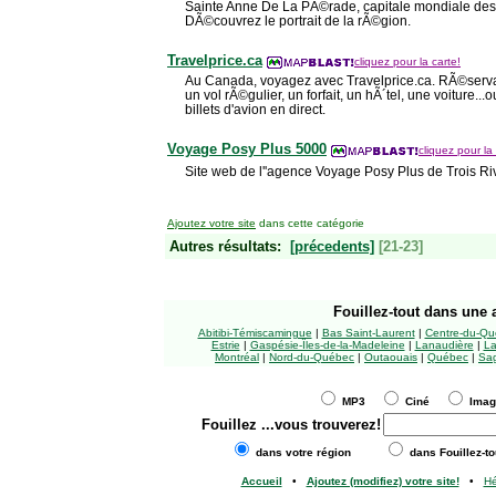
Sainte Anne De La PÃ©rade, capitale mondiale des 
DÃ©couvrez le portrait de la rÃ©gion.
Travelprice.ca
cliquez pour la carte!
Au Canada, voyagez avec Travelprice.ca. RÃ©servat
un vol rÃ©gulier, un forfait, un hÃ´tel, une voiture..
billets d'avion en direct.
Voyage Posy Plus 5000
cliquez pour la 
Site web de l''agence Voyage Posy Plus de Trois Riv
Ajoutez votre site
dans cette catégorie
Autres résultats:
[précedents]
[21-23]
Fouillez-tout
dans une a
Abitibi-Témiscamingue
|
Bas Saint-Laurent
|
Centre-du-Qu
Estrie
|
Gaspésie-Îles-de-la-Madeleine
|
Lanaudière
|
La
Montréal
|
Nord-du-Québec
|
Outaouais
|
Québec
|
Sag
MP3
Ciné
Ima
Fouillez
...vous trouverez!
dans votre région
dans Fouillez-to
Accueil
•
Ajoutez (modifiez) votre site!
•
H