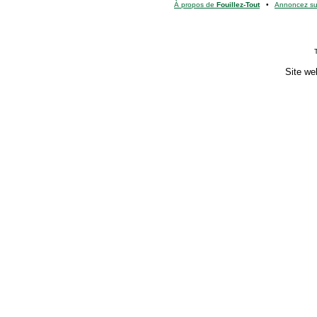
À propos de
Fouillez-Tout
•
Annoncez s
Site we