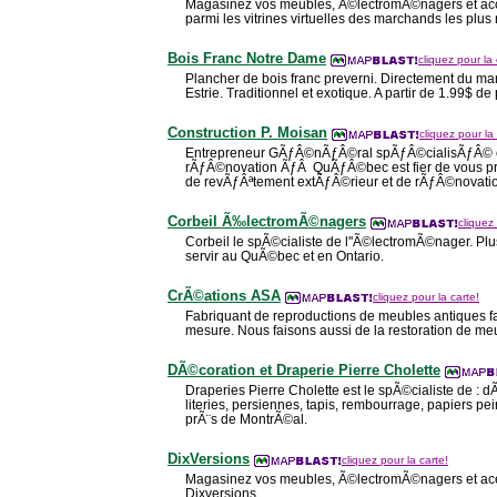
Magasinez vos meubles, Ã©lectromÃ©nagers et acc
parmi les vitrines virtuelles des marchands les plu
Bois Franc Notre Dame
cliquez pour la 
Plancher de bois franc preverni. Directement du man
Estrie. Traditionnel et exotique. A partir de 1.99$ de 
Construction P. Moisan
cliquez pour la 
Entrepreneur GÃƒÂ©nÃƒÂ©ral spÃƒÂ©cialisÃƒÂ© e
rÃƒÂ©novation ÃƒÂ QuÃƒÂ©bec est fier de vous pr
de revÃƒÂªtement extÃƒÂ©rieur et de rÃƒÂ©novat
Corbeil Ã‰lectromÃ©nagers
cliquez 
Corbeil le spÃ©cialiste de l''Ã©lectromÃ©nager. P
servir au QuÃ©bec et en Ontario.
CrÃ©ations ASA
cliquez pour la carte!
Fabriquant de reproductions de meubles antiques fait
mesure. Nous faisons aussi de la restoration de me
DÃ©coration et Draperie Pierre Cholette
Draperies Pierre Cholette est le spÃ©cialiste de : d
literies, persiennes, tapis, rembourrage, papiers pei
prÃ¨s de MontrÃ©al.
DixVersions
cliquez pour la carte!
Magasinez vos meubles, Ã©lectromÃ©nagers et ace
Dixversions.