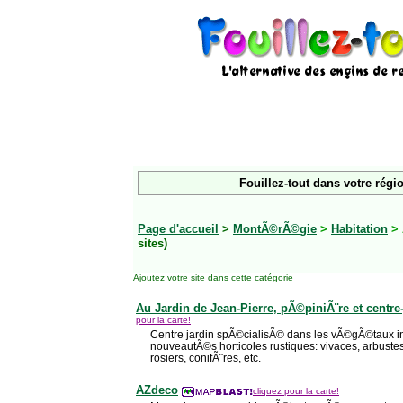
Fouillez-tout dans votre régi
Page d'accueil
>
MontÃ©rÃ©gie
>
Habitation
> 
sites)
Ajoutez votre site
dans cette catégorie
Au Jardin de Jean-Pierre, pÃ©piniÃ¨re et centre-
pour la carte!
Centre jardin spÃ©cialisÃ© dans les vÃ©gÃ©taux in
nouveautÃ©s horticoles rustiques: vivaces, arbustes,
rosiers, conifÃ¨res, etc.
AZdeco
cliquez pour la carte!