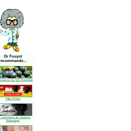
Dr Fouyot
recommande...
omance du Vin Vignoble
Villa D'Orta
s chansons de Sabrina
Sabotage