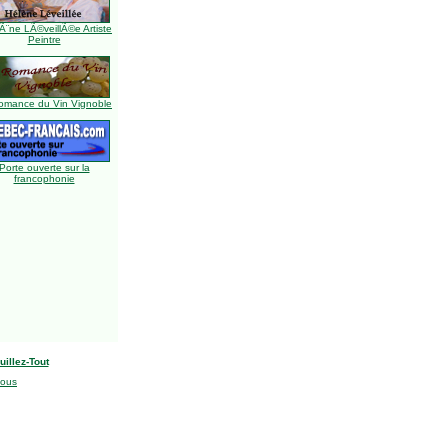
Ã¨ne LÃ©veillÃ©e Artiste
Peintre
omance du Vin Vignoble
Porte ouverte sur la
francophonie
uillez-Tout
nous