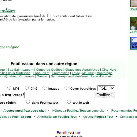
rcations.
HÃ©l
percÃ©es
ociation de plaisanciers basÃ©e Ã Boucherville dont l'objectif est
ritÃ© de la navigation par la formation.
La R
tte catégorie
Fouillez-tout
dans une autre région:
ngue
|
Bas Saint-Laurent
|
Centre-du-Québec
|
Chaudières-Appalaches
|
Côte-Nord
-Îles-de-la-Madeleine
|
Lanaudière
|
Laurentides
|
Laval
|
Mauricie
|
Montérégie
-du-Québec
|
Outaouais
|
Québec
|
Saguenay-Lac-Saint-Jean
|
Page d'accueil
MP3
Ciné
Images
Cotes boursières
us trouverez!
tre région
dans Fouillez-tout
tout le web
•
Ajoutez (modifiez) votre site!
•
Hébergez
Fouillez-Tout
sur votre site
•
Recommandez
Fo
ropos de
Fouillez-Tout
•
Annoncez sur
Fouillez-Tout
•
Ajoutez
Fouillez-Tout
•
Contactez-
F
o
u
i
l
l
e
z
-
t
o
u
t
Tous droits réservés