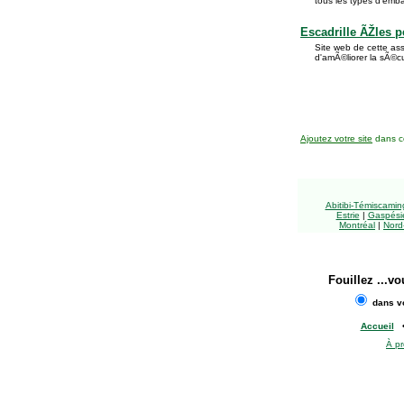
tous les types d'emba
Escadrille ÃŽles 
Site web de cette ass
d'amÃ©liorer la sÃ©cu
Ajoutez votre site
dans ce
Abitibi-Témiscami
Estrie
|
Gaspésie
Montréal
|
Nord
Fouillez
...vo
dans vo
Accueil
À p