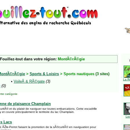
Fouillez-tout dans votre région:
MontÃ©rÃ©gie
MontÃ©rÃ©gie
>
Sports & Loisirs
> Sports nautiques
(3 sites)
La R
•
VoileÂ & RÃ©gate
(3)
e
(0)
tte catégorie
enne de plaisance Champlain
ritÃ© et du plaisir de naviguer sur toutes embarcations. Cette escadrille
et couvre principalement le territoire du lac Champlain.
Le
is Lacs
L'ÃŽle-Perrot faisant la promotion de la sÃ©curitÃ© en naviguation pour