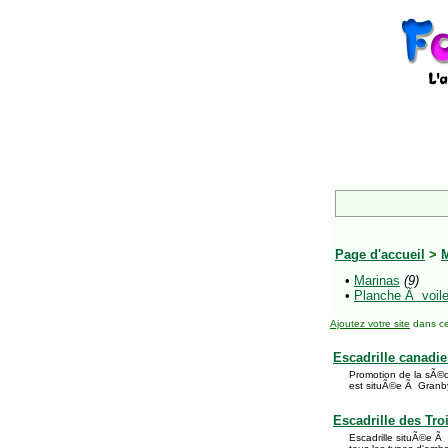
Page d'accueil
>
•
Marinas
(9)
•
Planche Ã voil
Ajoutez votre site
dans ce
Escadrille canadi
Promotion de la sÃ©cu
est situÃ©e Ã Granby 
Escadrille des Tro
Escadrille situÃ©e Ã 