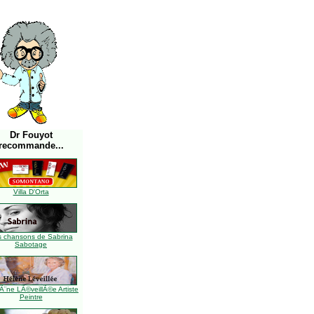
Dr Fouyot
recommande...
Villa D'Orta
s chansons de Sabrina
Sabotage
Ã¨ne LÃ©veillÃ©e Artiste
Peintre