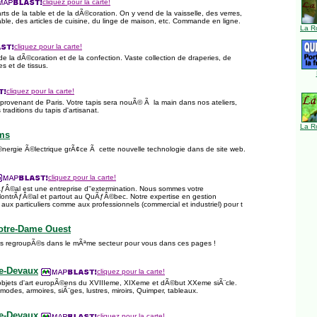
cliquez pour la carte!
rts de la table et de la dÃ©coration. On y vend de la vaisselle, des verres,
ble, des articles de cuisine, du linge de maison, etc. Commande en ligne.
La R
cliquez pour la carte!
 de la dÃ©coration et de la confection. Vaste collection de draperies, de
res et de tissus.
cliquez pour la carte!
 provenant de Paris. Votre tapis sera nouÃ© Ã la main dans nos ateliers,
traditions du tapis d'artisanat.
La R
ms
ergie Ã©lectrique grÃ¢ce Ã cette nouvelle technologie dans de site web.
cliquez pour la carte!
ƒÂ©al est une entreprise d''extermination. Nous sommes votre
ontrÃƒÂ©al et partout au QuÃƒÂ©bec. Notre expertise en gestion
e aux particuliers comme aux professionnels (commercial et industriel) pour t
Notre-Dame Ouest
es regroupÃ©s dans le mÃªme secteur pour vous dans ces pages !
e-Devaux
cliquez pour la carte!
objets d'art europÃ©ens du XVIIIeme, XIXeme et dÃ©but XXeme siÃ¨cle.
odes, armoires, siÃ¨ges, lustres, miroirs, Quimper, tableaux.
e-Devaux
cliquez pour la carte!