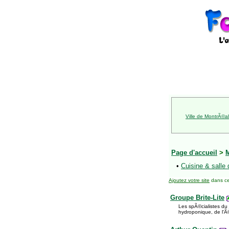
Ville de MontrÃ©al
Page d'accueil
>
•
Cuisine & salle 
Ajoutez votre site
dans ce
Groupe Brite-Lite
Les spÃ©cialistes du 
hydroponique, de l'Ã