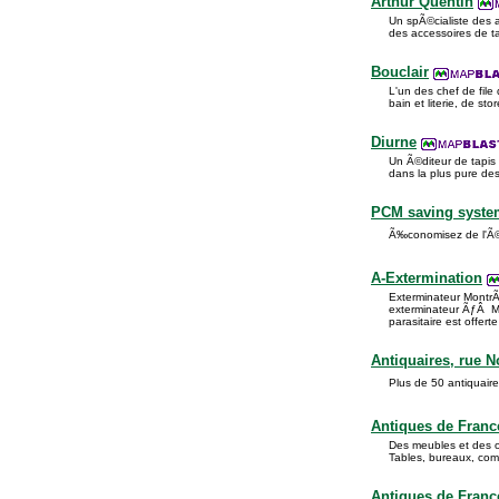
Arthur Quentin
Un spÃ©cialiste des a
des accessoires de ta
Bouclair
L'un des chef de file
bain et literie, de sto
Diurne
Un Ã©diteur de tapis
dans la plus pure des 
PCM saving syste
Ã‰conomisez de l'Ã©n
A-Extermination
Exterminateur MontrÃ
exterminateur ÃƒÂ M
parasitaire est offert
Antiquaires, rue 
Plus de 50 antiquair
Antiques de Franc
Des meubles et des 
Tables, bureaux, comm
Antiques de Franc