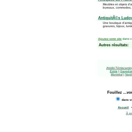
Meubles et objets d'
bureaux, commodes, ar
AntiquitÃ©s Ludo
Une boutique d'antiq
gravures, bijoux, lumi
Ajoutez votre site
dans ce
Autres résultats:
Abitibi-Témiscami
Estrie
|
Gaspésie
Montréal
|
Nord
Fouillez
...vo
dans vo
Accueil
À p