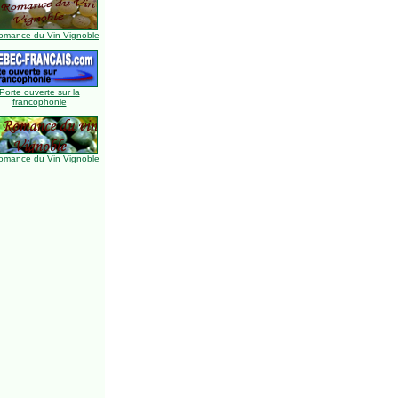
omance du Vin Vignoble
Porte ouverte sur la
francophonie
omance du Vin Vignoble