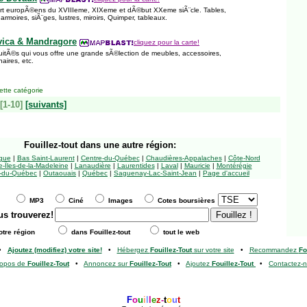
art europÃ©ens du XVIIIeme, XIXeme et dÃ©but XXeme siÃ¨cle. Tables,
moires, siÃ¨ges, lustres, miroirs, Quimper, tableaux.
vica & Mandragore
cliquez pour la carte!
uitÃ©s qui vous offre une grande sÃ©lection de meubles, accessoires,
naires, etc.
tte catégorie
[1-10]
[suivants]
Fouillez-tout
dans une autre région:
ngue
|
Bas Saint-Laurent
|
Centre-du-Québec
|
Chaudières-Appalaches
|
Côte-Nord
-Îles-de-la-Madeleine
|
Lanaudière
|
Laurentides
|
Laval
|
Mauricie
|
Montérégie
-du-Québec
|
Outaouais
|
Québec
|
Saguenay-Lac-Saint-Jean
|
Page d'accueil
MP3
Ciné
Images
Cotes boursières
us trouverez!
tre région
dans Fouillez-tout
tout le web
•
Ajoutez (modifiez) votre site!
•
Hébergez
Fouillez-Tout
sur votre site
•
Recommandez
Fo
ropos de
Fouillez-Tout
•
Annoncez sur
Fouillez-Tout
•
Ajoutez
Fouillez-Tout
•
Contactez-
F
o
u
i
l
l
e
z
-
t
o
u
t