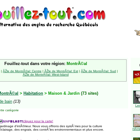
Fouillez-tout dans votre région:
MontrÃ©al
|
ÃŽle de MontrÃ©al: Centre
|
ÃŽle de MontrÃ©al: Est
|
ÃŽle de MontrÃ©al: Sud
|
ÃŽle de MontrÃ©al: West-Island
MontrÃ©al
>
Habitation
> Maison & Jardin
(73 sites)
de bain
(13)
Le
tte catégorie
cliquez pour la carte!
jardinage d'intÃ©rieur. Nous vous offrons des systÃ¨mes pour la culture
HÃ©l
©clairage, des engrais, des contrÃ´les environnementaux et plus encore.