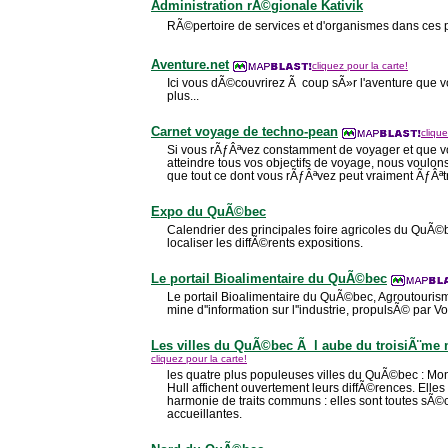
Administration rÃ©gionale Kativik
RÃ©pertoire de services et d'organismes dans ces 
Aventure.net
cliquez pour la carte!
Ici vous dÃ©couvrirez Ã coup sÃ»r l'aventure que 
plus...
Carnet voyage de techno-pean
clique
Si vous rÃƒÂªvez constamment de voyager et que
atteindre tous vos objectifs de voyage, nous voul
que tout ce dont vous rÃƒÂªvez peut vraiment ÃƒÂ
Expo du QuÃ©bec
Calendrier des principales foire agricoles du QuÃ©
localiser les diffÃ©rents expositions.
Le portail Bioalimentaire du QuÃ©bec
Le portail Bioalimentaire du QuÃ©bec, Agroutourisme,
mine d''information sur l''industrie, propulsÃ© par V
Les villes du QuÃ©bec Ã l aube du troisiÃ¨me 
cliquez pour la carte!
les quatre plus populeuses villes du QuÃ©bec : Mo
Hull affichent ouvertement leurs diffÃ©rences. Ell
harmonie de traits communs : elles sont toutes sÃ©c
accueillantes.