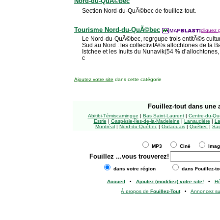
Nord-du-QuÃ©bec
Section Nord-du-QuÃ©bec de fouillez-tout.
Tourisme Nord-du-QuÃ©bec
cliquez 
Le Nord-du-QuÃ©bec, regroupe trois entitÃ©s culture
Sud au Nord : les collectivitÃ©s allochtones de la 
Istchee et les Inuits du Nunavik(54 % d’allochtones,
c
Ajoutez votre site
dans cette catégorie
Fouillez-tout
dans une a
Abitibi-Témiscamingue
|
Bas Saint-Laurent
|
Centre-du-Qu
Estrie
|
Gaspésie-Îles-de-la-Madeleine
|
Lanaudière
|
La
Montréal
|
Nord-du-Québec
|
Outaouais
|
Québec
|
Sag
MP3
Ciné
Ima
Fouillez
...vous trouverez!
dans votre région
dans Fouillez-to
Accueil
•
Ajoutez (modifiez) votre site!
•
H
À propos de
Fouillez-Tout
•
Annoncez s