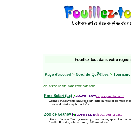
Fouillez-tout dans votre région
Page d'accueil
>
Nord-du-QuÃ©bec
>
Tourisme
Ajoutez votre site
dans cette catégorie
Parc Safari (Le)
cliquez pour la carte!
Espace rÃ©crÃ©atif naturel pour toute la famille; Hemmingf
deux redoutables phacochÃ¨res.
Zoo de Granby
cliquez pour la carte!
Site du Zoo de Granby. Amazoo, parc zoologique...Un momen
famille. Forfaits, informations, rÃ©servations.