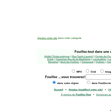
Ajoutez votre site
dans cette catégorie
Fouillez-tout
dans une a
Abitibi-Témiscamingue
|
Bas Saint-Laurent
|
Centre-du-Qu
Estrie
|
Gaspésie-Îles-de-la-Madeleine
|
Lanaudière
|
La
Montréal
|
Nord-du-Québec
|
Outaouais
|
Québec
|
Sag
MP3
Ciné
Ima
Fouillez
...vous trouverez!
dans votre région
dans Fouillez-to
Accueil
•
Ajoutez (modifiez) votre site!
•
H
À propos de
Fouillez-Tout
•
Annoncez s