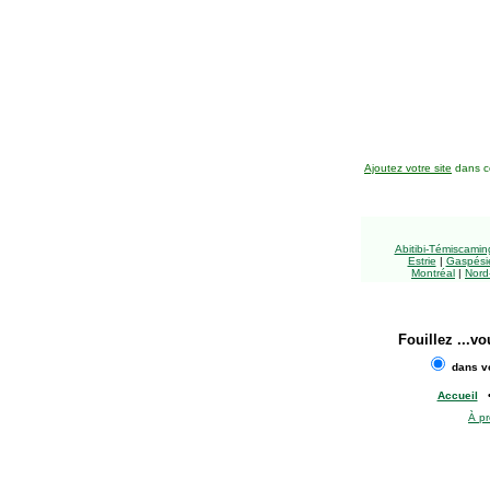
Ajoutez votre site
dans ce
Abitibi-Témiscami
Estrie
|
Gaspésie
Montréal
|
Nord
Fouillez
...vo
dans vo
Accueil
À p