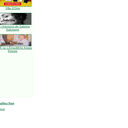
Villa D'Orta
s chansons de Sabrina
Sabotage
Ã¨ne LÃ©veillÃ©e Artiste
Peintre
uillez-Tout
nous