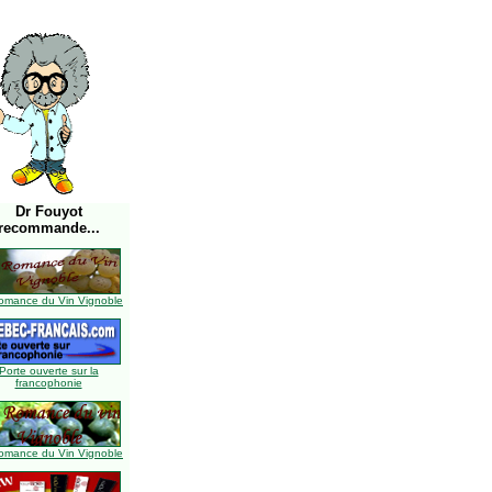
Dr Fouyot
recommande...
omance du Vin Vignoble
Porte ouverte sur la
francophonie
omance du Vin Vignoble