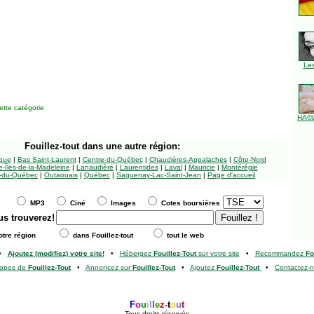
Le
tte catégorie
HÃ©l
Fouillez-tout
dans une autre région:
ngue
|
Bas Saint-Laurent
|
Centre-du-Québec
|
Chaudières-Appalaches
|
Côte-Nord
-Îles-de-la-Madeleine
|
Lanaudière
|
Laurentides
|
Laval
|
Mauricie
|
Montérégie
-du-Québec
|
Outaouais
|
Québec
|
Saguenay-Lac-Saint-Jean
|
Page d'accueil
MP3
Ciné
Images
Cotes boursières
us trouverez!
tre région
dans Fouillez-tout
tout le web
•
Ajoutez (modifiez) votre site!
•
Hébergez
Fouillez-Tout
sur votre site
•
Recommandez
Fo
ropos de
Fouillez-Tout
•
Annoncez sur
Fouillez-Tout
•
Ajoutez
Fouillez-Tout
•
Contactez-
F
o
u
i
l
l
e
z
-
t
o
u
t
Tous droits réservés