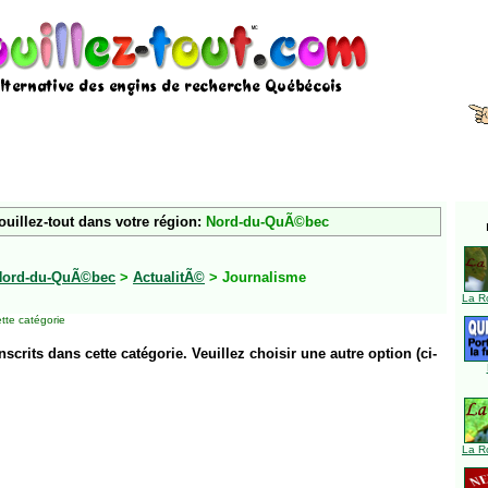
ouillez-tout dans votre région:
Nord-du-QuÃ©bec
Nord-du-QuÃ©bec
>
ActualitÃ©
> Journalisme
La R
tte catégorie
inscrits dans cette catégorie. Veuillez choisir une autre option (ci-
La R