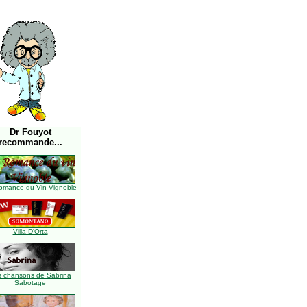
Dr Fouyot
recommande...
omance du Vin Vignoble
Villa D'Orta
s chansons de Sabrina
Sabotage