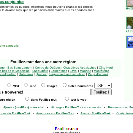
es conjointes
s conjointes du quebec, ensemble nous pouvons changer les choses
HÃ©l
ur le divorce ainsi que les pensions alimentaires aux ex epouses sans
La R
tte catégorie
Fouillez-tout
dans une autre région:
ngue
|
Bas Saint-Laurent
|
Centre-du-Québec
|
Chaudières-Appalaches
|
Côte-Nord
-Îles-de-la-Madeleine
|
Lanaudière
|
Laurentides
|
Laval
|
Mauricie
|
Montérégie
-du-Québec
|
Outaouais
|
Québec
|
Saguenay-Lac-Saint-Jean
|
Page d'accueil
MP3
Ciné
Images
Cotes boursières
us trouverez!
tre région
dans Fouillez-tout
tout le web
•
Ajoutez (modifiez) votre site!
•
Hébergez
Fouillez-Tout
sur votre site
•
Recommandez
Fo
ropos de
Fouillez-Tout
•
Annoncez sur
Fouillez-Tout
•
Ajoutez
Fouillez-Tout
•
Contactez-
F
o
u
i
l
l
e
z
-
t
o
u
t
Tous droits réservés