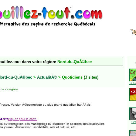
ouillez-tout dans votre région:
Nord-du-QuÃ©bec
Nord-du-QuÃ©bec
>
ActualitÃ©
> Quotidiens
(3 sites)
La R
tte catégorie
 Presse. Version Ã©lectronique du plus grand quotidien franÃ§ais
cliquez pour la carte!
Le
e la prÃ©sentation des manchettes du quotidien et sections spÃ©cialisÃ©es
du journal: Ã©ducation, sociÃ©tÃ©, arts et culture, etc.