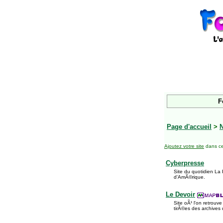
F
Page d'accueil
>
Ajoutez votre site
dans ce
Cyberpresse
Site du quotidien La
d'AmÃ©rique.
Le Devoir
Site oÃ¹ l'on retrouv
tirÃ©es des archives 