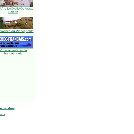
Ã¨ne LÃ©veillÃ©e Artiste
Peintre
omance du Vin Vignoble
Porte ouverte sur la
francophonie
uillez-Tout
nous