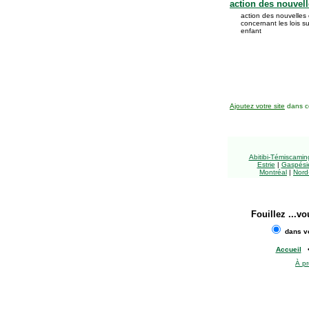
action des nouvell
action des nouvelle
concernant les lois s
enfant
Ajoutez votre site
dans ce
Abitibi-Témiscami
Estrie
|
Gaspésie
Montréal
|
Nord
Fouillez
...vo
dans vo
Accueil
À p