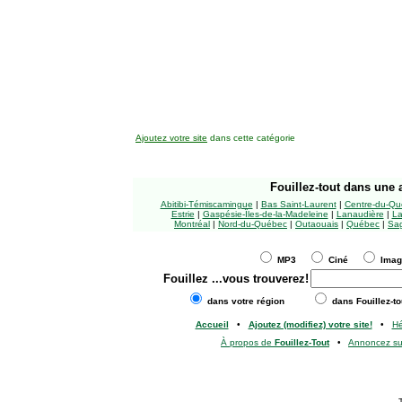
Ajoutez votre site
dans cette catégorie
Fouillez-tout
dans une a
Abitibi-Témiscamingue
|
Bas Saint-Laurent
|
Centre-du-Qu
Estrie
|
Gaspésie-Îles-de-la-Madeleine
|
Lanaudière
|
La
Montréal
|
Nord-du-Québec
|
Outaouais
|
Québec
|
Sag
MP3
Ciné
Ima
Fouillez
...vous trouverez!
dans votre région
dans Fouillez-to
Accueil
•
Ajoutez (modifiez) votre site!
•
H
À propos de
Fouillez-Tout
•
Annoncez s