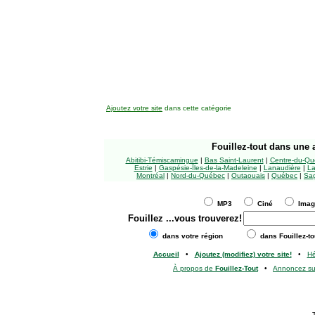
Ajoutez votre site
dans cette catégorie
Fouillez-tout
dans une a
Abitibi-Témiscamingue
|
Bas Saint-Laurent
|
Centre-du-Qu
Estrie
|
Gaspésie-Îles-de-la-Madeleine
|
Lanaudière
|
La
Montréal
|
Nord-du-Québec
|
Outaouais
|
Québec
|
Sag
MP3
Ciné
Ima
Fouillez
...vous trouverez!
dans votre région
dans Fouillez-to
Accueil
•
Ajoutez (modifiez) votre site!
•
H
À propos de
Fouillez-Tout
•
Annoncez s