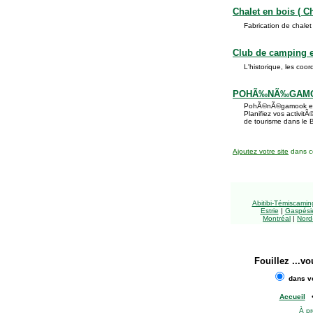
Chalet en bois ( Ch
Fabrication de chalet
Club de camping e
L'historique, les coo
POHÃ‰NÃ‰GAM
PohÃ©nÃ©gamook est 
Planifiez vos activ
de tourisme dans le
Ajoutez votre site
dans ce
Abitibi-Témiscami
Estrie
|
Gaspésie
Montréal
|
Nord
Fouillez
...vo
dans vo
Accueil
À p