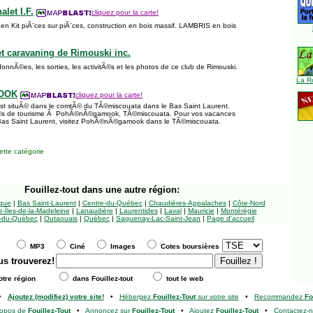
alet I.F.
cliquez pour la carte!
 en Kit piÃ¨ces sur piÃ¨ces, construction en bois massif. LAMBRIS en bois
t caravaning de Rimouski inc.
rdonnÃ©es, les sorties, les activitÃ©s et les photos de ce club de Rimouski.
La R
OOK
cliquez pour la carte!
situÃ© dans le comtÃ© du TÃ©miscouata dans le Bas Saint Laurent.
itÃ©s de tourisme Ã PohÃ©nÃ©gamook, TÃ©miscouata. Pour vos vacances
 Bas Saint Laurent, visitez PohÃ©nÃ©gamook dans le TÃ©miscouata.
tte catégorie
Fouillez-tout
dans une autre région:
ngue
|
Bas Saint-Laurent
|
Centre-du-Québec
|
Chaudières-Appalaches
|
Côte-Nord
-Îles-de-la-Madeleine
|
Lanaudière
|
Laurentides
|
Laval
|
Mauricie
|
Montérégie
-du-Québec
|
Outaouais
|
Québec
|
Saguenay-Lac-Saint-Jean
|
Page d'accueil
MP3
Ciné
Images
Cotes boursières
us trouverez!
tre région
dans Fouillez-tout
tout le web
•
Ajoutez (modifiez) votre site!
•
Hébergez
Fouillez-Tout
sur votre site
•
Recommandez
Fo
ropos de
Fouillez-Tout
•
Annoncez sur
Fouillez-Tout
•
Ajoutez
Fouillez-Tout
•
Contactez-