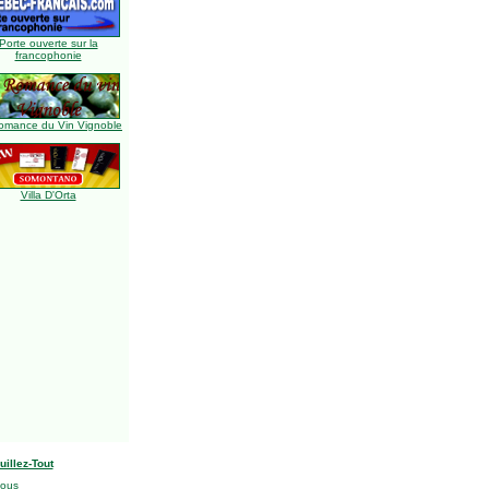
Porte ouverte sur la
francophonie
omance du Vin Vignoble
Villa D'Orta
uillez-Tout
nous