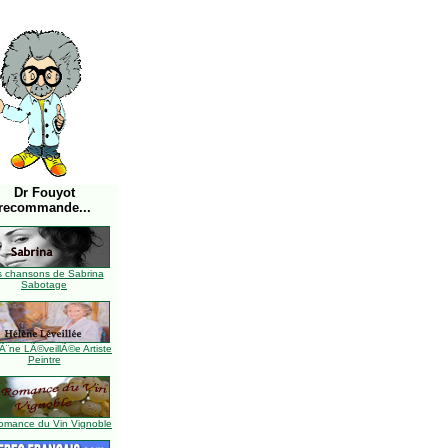
Dr Fouyot
recommande...
s chansons de Sabrina
Sabotage
Ã¨ne LÃ©veillÃ©e Artiste
Peintre
omance du Vin Vignoble