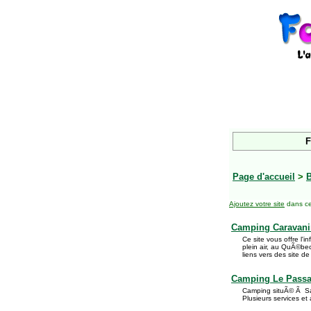
F
Page d'accueil
>
B
Ajoutez votre site
dans ce
Camping Caravani
Ce site vous offre l'i
plein air, au QuÃ©be
liens vers des site de 
Camping Le Passan
Camping situÃ© Ã Sa
Plusieurs services et 