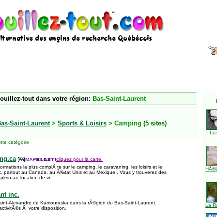
ouillez-tout dans votre région:
Bas-Saint-Laurent
as-Saint-Laurent
>
Sports & Loisirs
> Camping
(5 sites)
Le
tte catégorie
ng.ca
cliquez pour la carte!
nformations la plus complÃ¨te sur le camping, le caravaning, les loisirs et le
HÃ©l
c, partout au Canada, au Ã‰tat Unis et au Mexique . Vous y trouverez des
plein air, location de vr...
t inc.
int-Alexandre de Kamouraska dans la rÃ©gion du Bas-Saint-Laurent.
La R
activitÃ©s Ã votre disposition.