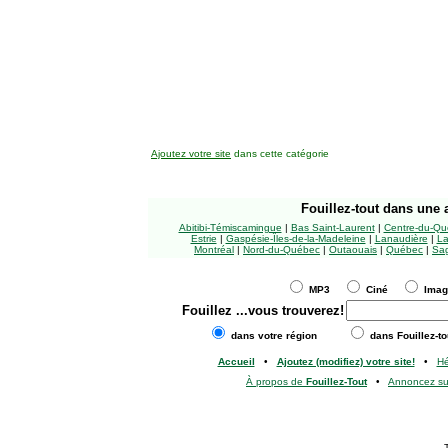
Ajoutez votre site
dans cette catégorie
Fouillez-tout
dans une a
Abitibi-Témiscamingue
|
Bas Saint-Laurent
|
Centre-du-Qu
Estrie
|
Gaspésie-Îles-de-la-Madeleine
|
Lanaudière
|
La
Montréal
|
Nord-du-Québec
|
Outaouais
|
Québec
|
Sag
MP3
Ciné
Ima
Fouillez
...vous trouverez!
dans votre région
dans Fouillez-to
Accueil
•
Ajoutez (modifiez) votre site!
•
H
À propos de
Fouillez-Tout
•
Annoncez s