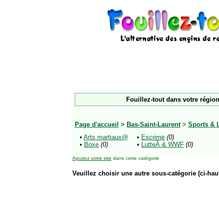
Fouillez-tout dans votre région
Page d'accueil
>
Bas-Saint-Laurent
>
Sports & 
•
Arts martiaux@
•
Escrime
(0)
•
Boxe
(0)
•
LutteÂ & WWF
(0)
Ajoutez votre site
dans cette catégorie
Veuillez choisir une autre sous-catégorie (ci-haut