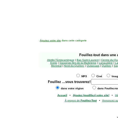
Ajoutez votre site
dans cette catégorie
Fouillez-tout
dans une a
Abitibi-Témiscamingue
|
Bas Saint-Laurent
|
Centre-du-Qu
Estrie
|
Gaspésie-Îles-de-la-Madeleine
|
Lanaudière
|
La
Montréal
|
Nord-du-Québec
|
Outaouais
|
Québec
|
Sag
MP3
Ciné
Ima
Fouillez
...vous trouverez!
dans votre région
dans Fouillez-to
Accueil
•
Ajoutez (modifiez) votre site!
•
H
À propos de
Fouillez-Tout
•
Annoncez s