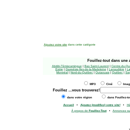
Ajoutez votre site
dans cette catégorie
Fouillez-tout
dans une a
Abitibi-Témiscamingue
|
Bas Saint-Laurent
|
Centre-du-Qu
Estrie
|
Gaspésie-Îles-de-la-Madeleine
|
Lanaudière
|
La
Montréal
|
Nord-du-Québec
|
Outaouais
|
Québec
|
Sag
MP3
Ciné
Ima
Fouillez
...vous trouverez!
dans votre région
dans Fouillez-to
Accueil
•
Ajoutez (modifiez) votre site!
•
H
À propos de
Fouillez-Tout
•
Annoncez s