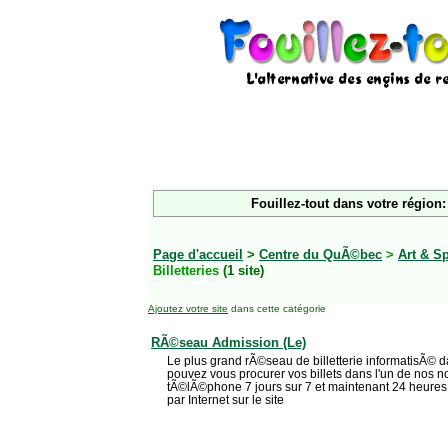
Fouillez-tout dans votre région:
Page d'accueil
>
Centre du QuÃ©bec
>
Art & S
Billetteries
(1 site)
Ajoutez votre site
dans cette catégorie
RÃ©seau Admission (Le)
Le plus grand rÃ©seau de billetterie informatisÃ© 
pouvez vous procurer vos billets dans l'un de nos n
tÃ©lÃ©phone 7 jours sur 7 et maintenant 24 heures
par Internet sur le site