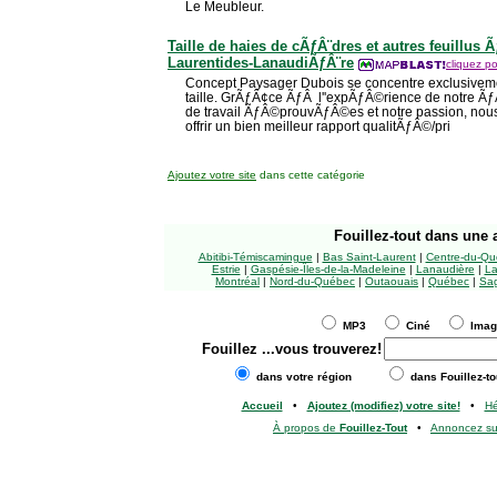
Le Meubleur.
Taille de haies de cÃƒÂ¨dres et autres feuillu
Laurentides-LanaudiÃƒÂ¨re
cliquez po
Concept Paysager Dubois se concentre exclusiveme
taille. GrÃƒÂ¢ce ÃƒÂ l''expÃƒÂ©rience de notre 
de travail ÃƒÂ©prouvÃƒÂ©es et notre passion, no
offrir un bien meilleur rapport qualitÃƒÂ©/pri
Ajoutez votre site
dans cette catégorie
Fouillez-tout
dans une a
Abitibi-Témiscamingue
|
Bas Saint-Laurent
|
Centre-du-Qu
Estrie
|
Gaspésie-Îles-de-la-Madeleine
|
Lanaudière
|
La
Montréal
|
Nord-du-Québec
|
Outaouais
|
Québec
|
Sag
MP3
Ciné
Ima
Fouillez
...vous trouverez!
dans votre région
dans Fouillez-to
Accueil
•
Ajoutez (modifiez) votre site!
•
H
À propos de
Fouillez-Tout
•
Annoncez s