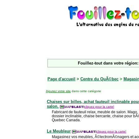
Fouillez-tout dans votre région:
Page d'accueil
>
Centre du QuÃ©bec
>
Magasi
Ajoutez votre site
dans cette catégorie
Chaises sur billes, achat fauteuil inclinable pou
salon.
cliquez pour la carte!
Fabricant de fauteuil relax, meuble de salon. Mago, 
dossier inclinable, chaise bercante, chaise pour 
Quebec Canada.
Le Meubleur
cliquez pour la carte!
Magasinez vos meubles, Ã©lectromÃ©nagers et ace