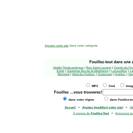
Ajoutez votre site
dans cette catégorie
Fouillez-tout
dans une a
Abitibi-Témiscamingue
|
Bas Saint-Laurent
|
Centre-du-Qu
Estrie
|
Gaspésie-Îles-de-la-Madeleine
|
Lanaudière
|
La
Montréal
|
Nord-du-Québec
|
Outaouais
|
Québec
|
Sag
MP3
Ciné
Ima
Fouillez
...vous trouverez!
dans votre région
dans Fouillez-to
Accueil
•
Ajoutez (modifiez) votre site!
•
H
À propos de
Fouillez-Tout
•
Annoncez s