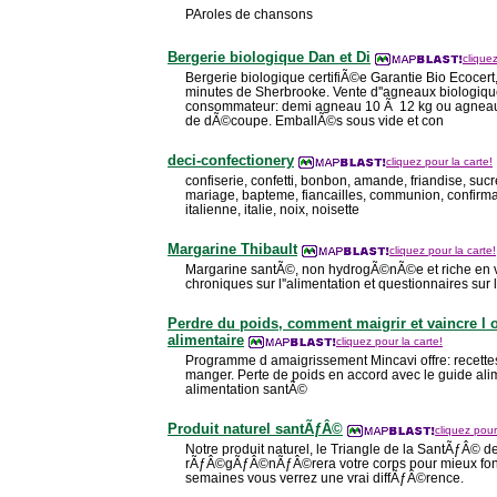
PAroles de chansons
Bergerie biologique Dan et Di
cliquez
Bergerie biologique certifiÃ©e Garantie Bio Ecocert
minutes de Sherbrooke. Vente d''agneaux biologiqu
consommateur: demi agneau 10 Ã 12 kg ou agneau
de dÃ©coupe. EmballÃ©s sous vide et con
deci-confectionery
cliquez pour la carte!
confiserie, confetti, bonbon, amande, friandise, sucr
mariage, bapteme, fiancailles, communion, confirmati
italienne, italie, noix, noisette
Margarine Thibault
cliquez pour la carte!
Margarine santÃ©, non hydrogÃ©nÃ©e et riche en v
chroniques sur l''alimentation et questionnaires sur 
Perdre du poids, comment maigrir et vaincre 
alimentaire
cliquez pour la carte!
Programme d amaigrissement Mincavi offre: recette
manger. Perte de poids en accord avec le guide ali
alimentation santÃ©
Produit naturel santÃƒÂ©
cliquez pour
Notre produit naturel, le Triangle de la SantÃƒÂ© 
rÃƒÂ©gÃƒÂ©nÃƒÂ©rera votre corps pour mieux fon
semaines vous verrez une vrai diffÃƒÂ©rence.