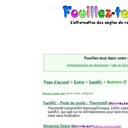
Fouillez-tout dans votre 
AgglomÃ©ration de Sherbrooke
|
Ville de She
Page d'accueil
>
Estrie
>
SantÃ©
> Nutrition
(7 
Ajoutez votre site
dans cette catégorie
SantÃ© - Perte de poids - Thermolift
Thermolift:comprimÃ© thermogÃ©nique 100% nature
santÃ©, qui agit sur le mÃ©tabolisme pour faire fo
mais sans frustration.
Amazing Grace
cliquez pour la carte!