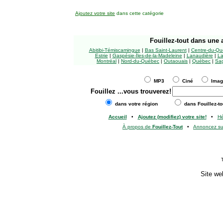
Ajoutez votre site
dans cette catégorie
Fouillez-tout
dans une a
Abitibi-Témiscamingue
|
Bas Saint-Laurent
|
Centre-du-Qu
Estrie
|
Gaspésie-Îles-de-la-Madeleine
|
Lanaudière
|
La
Montréal
|
Nord-du-Québec
|
Outaouais
|
Québec
|
Sag
MP3
Ciné
Ima
Fouillez
...vous trouverez!
dans votre région
dans Fouillez-to
Accueil
•
Ajoutez (modifiez) votre site!
•
H
À propos de
Fouillez-Tout
•
Annoncez s
Site we