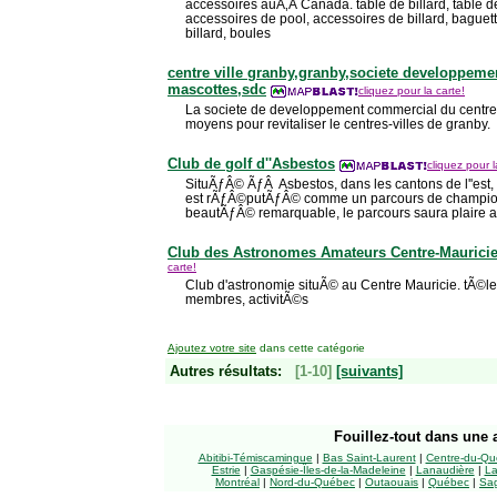
accessoires auÃ‚Â Canada. table de billard, table d
accessoires de pool, accessoires de billard, baguet
billard, boules
centre ville granby,granby,societe developpeme
mascottes,sdc
cliquez pour la carte!
La societe de developpement commercial du centre-
moyens pour revitaliser le centres-villes de granby.
Club de golf d''Asbestos
cliquez pour l
SituÃƒÂ© ÃƒÂ Asbestos, dans les cantons de l''est, l
est rÃƒÂ©putÃƒÂ© comme un parcours de championna
beautÃƒÂ© remarquable, le parcours saura plaire a t
Club des Astronomes Amateurs Centre-Maurici
carte!
Club d'astronomie situÃ© au Centre Mauricie. tÃ©le
membres, activitÃ©s
Ajoutez votre site
dans cette catégorie
Autres résultats:
[1-10]
[suivants]
Fouillez-tout
dans une a
Abitibi-Témiscamingue
|
Bas Saint-Laurent
|
Centre-du-Qu
Estrie
|
Gaspésie-Îles-de-la-Madeleine
|
Lanaudière
|
La
Montréal
|
Nord-du-Québec
|
Outaouais
|
Québec
|
Sag