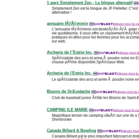
1 gars Simplement Zen - Le blogue alternatif
Simplement Zen est le blogue de JF Pelletier. C''est
alternative !
annuaire fÃƒÂ©minin
cliquez pour la ca
L''annuaire fÃƒÂ©minin est destinÃƒÂ© ÃƒÂ aider s
vie quotidienne. Il vous offre un classement thÃƒÂ©
pratiques et utiles pour les femmes pour les accom
sur web.
Archerie de l''Estrie Inc.
cliquez pour la
SpÃ©cialiste des arcs et arme Ã poudre noire en Es
chasse pÃªche disponible.SpÃ©ciaux Web.
Archerie de l'Estrie Inc.
cliquez pour la
Le spÃ©cialiste des arcs et arme Ã poudre noire en 
Bisons de St-Eustache
cliquez pour la 
Club de baseball junior Ã©lite les Bisons de Saint-
CAMPING ILE MARIE
cliquez pour la ca
Magnifique terrain de camping situÃ© sur une ile a 
Sherbrooke
Canada Billard & Bowling
cliquez pour
Canada Billard est le plus important fabricant et dist