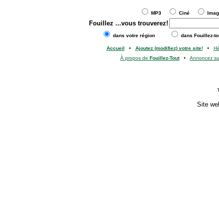
MP3
Ciné
Ima
Fouillez
...vous trouverez!
dans votre région
dans Fouillez-to
Accueil
•
Ajoutez (modifiez) votre site!
•
H
À propos de
Fouillez-Tout
•
Annoncez s
Site we