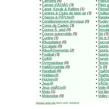
•
Camping
(6)
•
Planch
•
Camps d'Ã©tÃ©
(3)
•
Plein a
•
Canot, Kayak & Rafting
(1)
•
Plong
•
Centres & Clubs de plein air
(3)
•
Quilles
•
Chasse & PÃªche@
•
Rando
•
Conditionnement physique
(0)
•
Rugby
•
Corps de Cadets
(3)
•
Scout
•
Course Ã pied
(0)
•
Simula
•
Course automobile
(5)
•
Ski
(3)
•
Curling
(1)
•
Ski & 
•
Ã‰quitation
(0)
•
Socce
•
Escalade
(0)
•
Sports
•
Ã‰vÃ©nements
(2)
•
Sport
•
Football
(3)
•
Sports
•
Golf@
•
Survie
•
Gymnastique
(0)
•
Tennis
•
HaltÃ©rophilie
(0)
•
Tir
(0)
•
Handball
(0)
•
TraÃ®
•
Hobbies@
•
Triathl
•
Hockey@
•
VÃ©hicl
•
Jeux@
•
VÃ©lo
•
Jeux vidÃ©o@
•
Voile
(
•
Moto
(1)
•
Vol lib
•
Motoneige
(0)
•
Volley-
Ajoutez votre site
dans cette catégorie