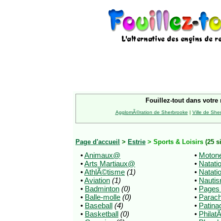
Fouillez-tout dans votre 
AgglomÃ©ration de Sherbrooke
|
Ville de She
Page d'accueil
>
Estrie
> Sports & Loisirs
(25 s
•
Animaux@
•
Motone
•
Arts Martiaux@
•
Natati
•
AthlÃ©tisme
(1)
•
Natati
•
Aviation
(1)
•
Nauti
•
Badminton
(0)
•
Pages
•
Balle-molle
(0)
•
Parac
•
Baseball
(4)
•
Patina
•
Basketball
(0)
•
Philat