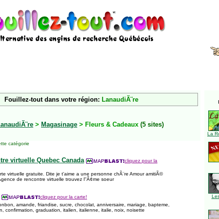
Fouillez-tout dans votre région:
LanaudiÃ¨re
anaudiÃ¨re
>
Magasinage
> Fleurs & Cadeaux
(5 sites)
La R
tte catégorie
re virtuelle Quebec Canada
cliquez pour la
e virtuelle gratuite. Dite je t'aime a une personne chÃ¨re Amour amitiÃ©
Agence de rencontre virtuelle trouvez l''Ã¢me soeur
Le
cliquez pour la carte!
 bonbon, amande, friandise, sucre, chocolat, anniversaire, mariage, bapteme,
 confirmation, graduation, italien, italienne, italie, noix, noisette