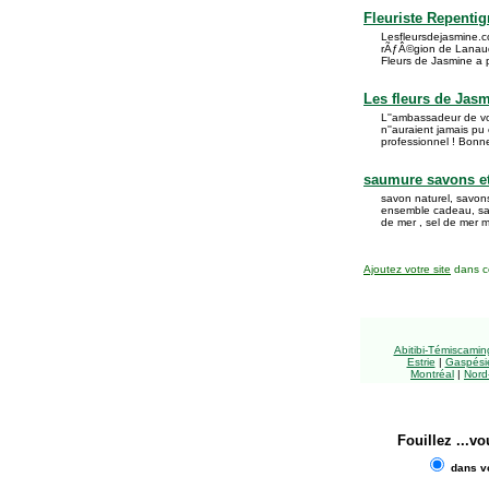
Fleuriste Repenti
Lesfleursdejasmine.c
rÃƒÂ©gion de LanaudiÃ
Fleurs de Jasmine a 
Les fleurs de Jas
L''ambassadeur de vo
n''auraient jamais pu 
professionnel ! Bonne
saumure savons et
savon naturel, savons
ensemble cadeau, sav
de mer , sel de mer mo
Ajoutez votre site
dans ce
Abitibi-Témiscami
Estrie
|
Gaspésie
Montréal
|
Nord
Fouillez
...vo
dans vo