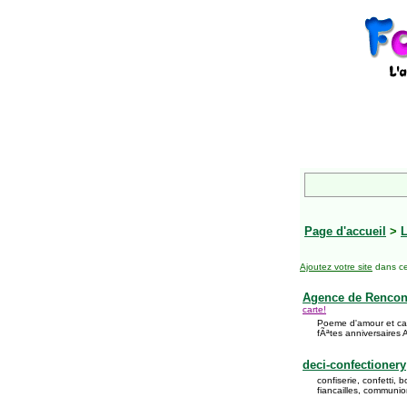
Page d'accueil
>
L
Ajoutez votre site
dans ce
Agence de Rencont
carte!
Poeme d'amour et cart
fÃªtes anniversaires 
deci-confectionery
confiserie, confetti,
fiancailles, communion,