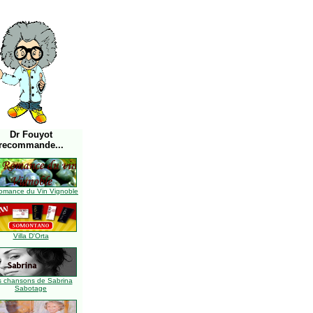
Dr Fouyot
recommande...
omance du Vin Vignoble
Villa D'Orta
s chansons de Sabrina
Sabotage