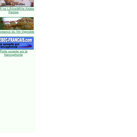
Ã¨ne LÃ©veillÃ©e Artiste
Peintre
omance du Vin Vignoble
Porte ouverte sur la
francophonie