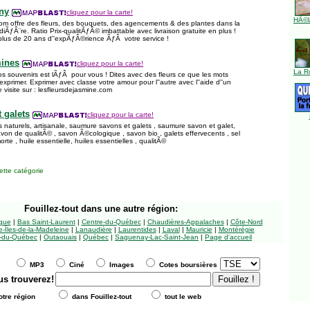
gny
cliquez pour la carte!
HÃ©l
om offre des fleurs, des bouquets, des agencements & des plantes dans la
ƒÂ¨re. Ratio Prix-qualitÃƒÂ© imbattable avec livraison gratuite en plus !
plus de 20 ans d''expÃƒÂ©rience ÃƒÂ votre service !
mines
cliquez pour la carte!
La R
s souvenirs est lÃƒÂ pour vous ! Dites avec des fleurs ce que les mots
exprimer. Exprimer avec classe votre amour pour l''autre avec l''aide d''un
 visite sur : lesfleursdejasmine.com
 galets
cliquez pour la carte!
 naturels, artisanale, saumure savons et galets , saumure savon et galet,
on de qualitÃ© , savon Ã©cologique , savon bio , galets effervecents , sel
rte , huile essentielle, huiles essentielles , qualitÃ©
tte catégorie
Fouillez-tout
dans une autre région:
ngue
|
Bas Saint-Laurent
|
Centre-du-Québec
|
Chaudières-Appalaches
|
Côte-Nord
-Îles-de-la-Madeleine
|
Lanaudière
|
Laurentides
|
Laval
|
Mauricie
|
Montérégie
-du-Québec
|
Outaouais
|
Québec
|
Saguenay-Lac-Saint-Jean
|
Page d'accueil
MP3
Ciné
Images
Cotes boursières
us trouverez!
tre région
dans Fouillez-tout
tout le web