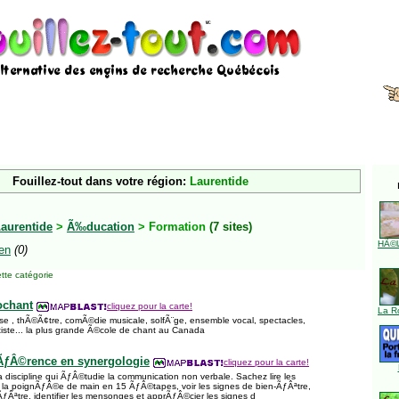
Fouillez-tout dans votre région:
Laurentide
aurentide
>
Ã‰ducation
> Formation
(7 sites)
HÃ©l
en
(0)
tte catégorie
ochant
cliquez pour la carte!
La R
se , thÃ©Ã¢tre, comÃ©die musicale, solfÃ¨ge, ensemble vocal, spectacles,
tiste... la plus grande Ã©cole de chant au Canada
ÃƒÂ©rence en synergologie
cliquez pour la carte!
a discipline qui ÃƒÂ©tudie la communication non verbale. Sachez lire les
 la poignÃƒÂ©e de main en 15 ÃƒÂ©tapes, voir les signes de bien-ÃƒÂªtre,
Âªtre, identifier les mensonges et apprÃƒÂ©cier les signes d