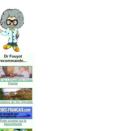
Dr Fouyot
recommande...
Ã¨ne LÃ©veillÃ©e Artiste
Peintre
omance du Vin Vignoble
Porte ouverte sur la
francophonie