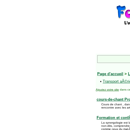
Page d'accueil
>
L
•
Transport aÃ©ri
Ajoutez votre site
dans ce
cours-de-chant Pr
Cours de chant , dan
rencontre avec les ar
Formation et conf
La synergologie est l
non-dits, comprendre
comme ceux du mal-Ãƒ