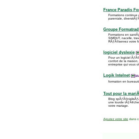
France Paradis Fo
Formations continue
parentale, diversitÃƒÂ
Groupe Formatrad 
Formations en sant
SIMDUT, nacelle, trav
RÃƒÂ©servez votre fo
logiciel dyslexie
Pour un logiciel ÃƒÂ©
confort de la maison
entreprise qui vous o
Logik Intelnet
formation en bureaut
Tout pour la mari
Blog spÃƒÂ©cialisÃƒÂ
une lourde tÃƒÂ¢che.
votre mariage.
Ajoutez votre site
dans ce