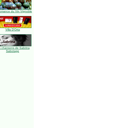
omance du Vin Vignoble
Villa D'Orta
s chansons de Sabrina
Sabotage