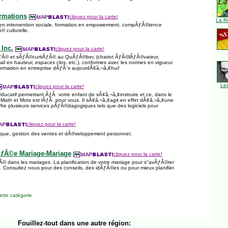
rmations
cliquez pour la carte!
La R
 en intervention sociale, formation en empowerment, compÃƒÂ©tence
© culturelle.
Inc.
cliquez pour la carte!
ÃƒÂ© et sÃƒÂ©curitÃƒÂ© au QuÃƒÂ©bec (chariot ÃƒÂ©lÃƒÂ©vateur,
ail en hauteur, espaces clos, etc.), conformes avec les normes en vigueur.
rmation en entreprise dÃƒÂ¨s aujourdÃ¢â‚¬â„¢hui!
Le
cliquez pour la carte!
ducatif permettant ÃƒÂ votre enfant de sÃ¢â‚¬â„¢instruire et ce, dans le
, Math et Mots est lÃƒÂ pour vous. Il sÃ¢â‚¬â„¢agit en effet dÃ¢â‚¬â„¢une
ffre plusieurs services pÃƒÂ©dagogiques tels que des logiciels pour
cliquez pour la carte!
ique, gestion des ventes et dÃ©veloppement personnel.
ÃƒÂ©e Mariage-Mariage
cliquez pour la carte!
© dans les mariages. La planification de votre mariage pour s''avÃƒÂ©rer
 Consultez nous pour des conseils, des idÃƒÂ©es ou pour mieux planifier
tte catégorie
Fouillez-tout
dans une autre région: