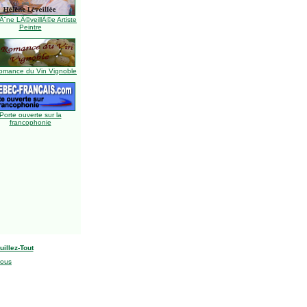
Ã¨ne LÃ©veillÃ©e Artiste
Peintre
omance du Vin Vignoble
Porte ouverte sur la
francophonie
uillez-Tout
nous