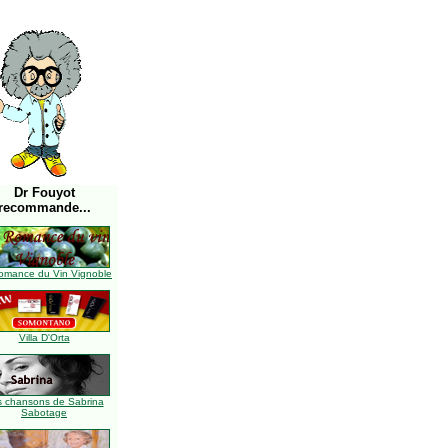
Dr Fouyot
recommande...
omance du Vin Vignoble
Villa D'Orta
s chansons de Sabrina
Sabotage