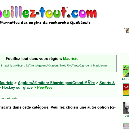
Fouillez-tout dans votre région:
Mauricie
 Shawinigan/Grand-MÃ¨re
|
AgglomÃ©ration: Trois-RiviÃ¨res/Cap-de-la-Madeleine
La R
auricie
>
AgglomÃ©ration: Shawinigan/Grand-MÃ¨re
>
Sports &
>
Hockey sur glace
> Pee-Wee
tte catégorie
inscrits dans cette catégorie. Veuillez choisir une autre option (ci-
Le