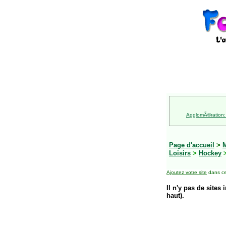
AgglomÃ©ration:
Page d'accueil
>
M
Loisirs
>
Hockey
Ajoutez votre site
dans ce
Il n'y pas de sites 
haut).