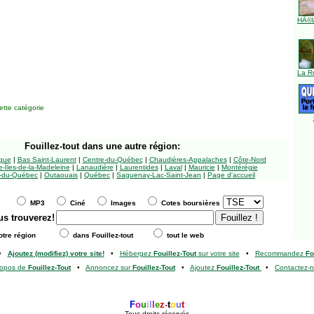
HÃ©l
La R
tte catégorie
Fouillez-tout
dans une autre région:
ngue
|
Bas Saint-Laurent
|
Centre-du-Québec
|
Chaudières-Appalaches
|
Côte-Nord
-Îles-de-la-Madeleine
|
Lanaudière
|
Laurentides
|
Laval
|
Mauricie
|
Montérégie
-du-Québec
|
Outaouais
|
Québec
|
Saguenay-Lac-Saint-Jean
|
Page d'accueil
MP3
Ciné
Images
Cotes boursières
us trouverez!
tre région
dans Fouillez-tout
tout le web
•
Ajoutez (modifiez) votre site!
•
Hébergez
Fouillez-Tout
sur votre site
•
Recommandez
Fo
ropos de
Fouillez-Tout
•
Annoncez sur
Fouillez-Tout
•
Ajoutez
Fouillez-Tout
•
Contactez-
F
o
u
i
l
l
e
z
-
t
o
u
t
Tous droits réservés