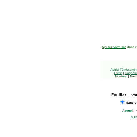
Ajoutez votre site
dans ce
Abitibi-Témiscami
Estrie
|
Gaspésie
Montréal
|
Nord
Fouillez
...vo
dans vo
Accueil
À p