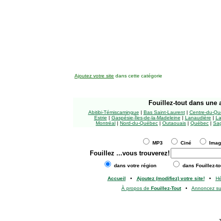
Ajoutez votre site
dans cette catégorie
Fouillez-tout
dans une a
Abitibi-Témiscamingue
|
Bas Saint-Laurent
|
Centre-du-Qu
Estrie
|
Gaspésie-Îles-de-la-Madeleine
|
Lanaudière
|
La
Montréal
|
Nord-du-Québec
|
Outaouais
|
Québec
|
Sag
MP3
Ciné
Ima
Fouillez
...vous trouverez!
dans votre région
dans Fouillez-to
Accueil
•
Ajoutez (modifiez) votre site!
•
H
À propos de
Fouillez-Tout
•
Annoncez s