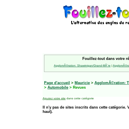
Fouillez-tout dans votre r
AgglomÃ©ration: Shawinigan/Grand-MÃ¨re
|
AgglomÃ©rat
Page d'accueil
>
Mauricie
>
AgglomÃ©ration: Tr
>
Automobile
> Revues
Ajoutez votre site
dans cette catégorie
Il n'y pas de sites inscrits dans cette catégorie. 
haut).