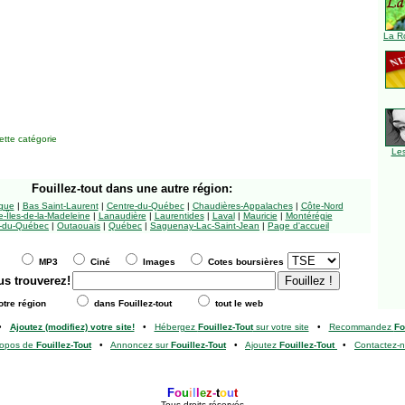
La R
tte catégorie
Le
Fouillez-tout
dans une autre région:
ngue
|
Bas Saint-Laurent
|
Centre-du-Québec
|
Chaudières-Appalaches
|
Côte-Nord
-Îles-de-la-Madeleine
|
Lanaudière
|
Laurentides
|
Laval
|
Mauricie
|
Montérégie
-du-Québec
|
Outaouais
|
Québec
|
Saguenay-Lac-Saint-Jean
|
Page d'accueil
MP3
Ciné
Images
Cotes boursières
us trouverez!
tre région
dans Fouillez-tout
tout le web
•
Ajoutez (modifiez) votre site!
•
Hébergez
Fouillez-Tout
sur votre site
•
Recommandez
Fo
ropos de
Fouillez-Tout
•
Annoncez sur
Fouillez-Tout
•
Ajoutez
Fouillez-Tout
•
Contactez-
F
o
u
i
l
l
e
z
-
t
o
u
t
Tous droits réservés