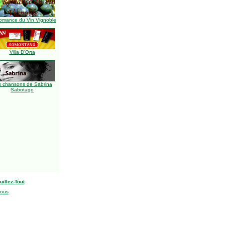
omance du Vin Vignoble
Villa D'Orta
s chansons de Sabrina
Sabotage
uillez-Tout
nous