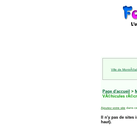
Ville de MontrÃ©al
Page d'accueil
>
VÃ©hicules rÃ©cr
Ajoutez votre site
dans ce
Il n'y pas de sites 
haut).