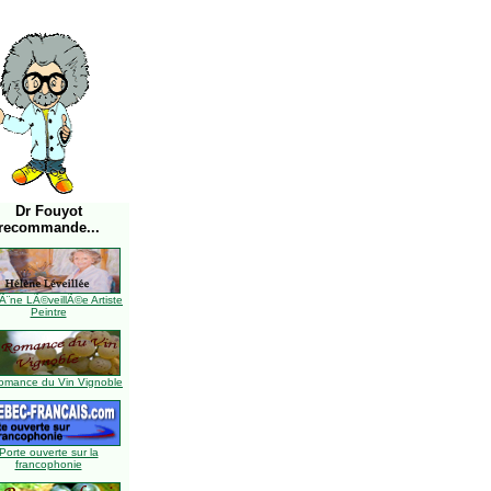
Dr Fouyot
recommande...
Ã¨ne LÃ©veillÃ©e Artiste
Peintre
omance du Vin Vignoble
Porte ouverte sur la
francophonie