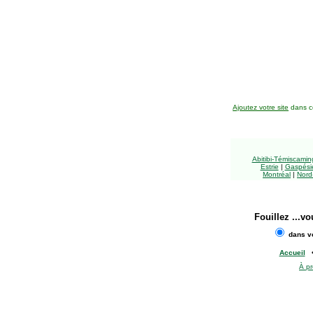
Ajoutez votre site
dans ce
Abitibi-Témiscami
Estrie
|
Gaspésie
Montréal
|
Nord
Fouillez
...vo
dans vo
Accueil
À p