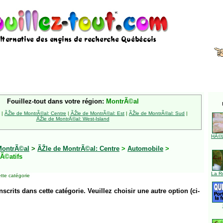
Fouillez-tout dans votre région:
MontrÃ©al
|
ÃŽle de MontrÃ©al: Centre
|
ÃŽle de MontrÃ©al: Est
|
ÃŽle de MontrÃ©al: Sud
|
ÃŽle de MontrÃ©al: West-Island
HÃ©l
MontrÃ©al
>
ÃŽle de MontrÃ©al: Centre
>
Automobile
>
Ã©atifs
La R
tte catégorie
inscrits dans cette catégorie. Veuillez choisir une autre option (ci-