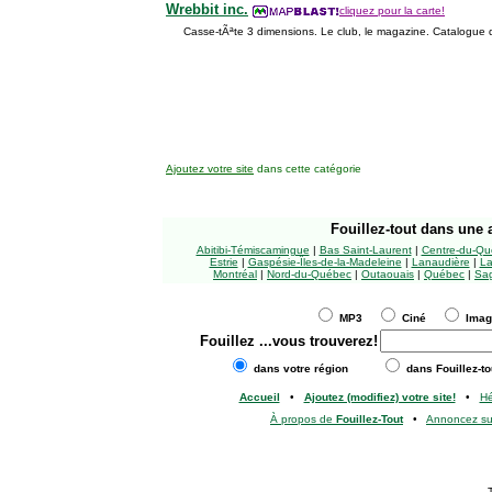
Wrebbit inc.
cliquez pour la carte!
Casse-tÃªte 3 dimensions. Le club, le magazine. Catalogu
Ajoutez votre site
dans cette catégorie
Fouillez-tout
dans une a
Abitibi-Témiscamingue
|
Bas Saint-Laurent
|
Centre-du-Qu
Estrie
|
Gaspésie-Îles-de-la-Madeleine
|
Lanaudière
|
La
Montréal
|
Nord-du-Québec
|
Outaouais
|
Québec
|
Sag
MP3
Ciné
Ima
Fouillez
...vous trouverez!
dans votre région
dans Fouillez-to
Accueil
•
Ajoutez (modifiez) votre site!
•
H
À propos de
Fouillez-Tout
•
Annoncez s