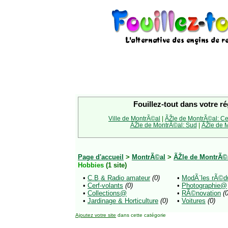
Fouillez-tout dans votre ré
Ville de MontrÃ©al
|
ÃŽle de MontrÃ©al: Ce
ÃŽle de MontrÃ©al: Sud
|
ÃŽle de M
Page d'accueil
>
MontrÃ©al
>
ÃŽle de MontrÃ©a
Hobbies
(1 site)
•
C.B & Radio amateur
(0)
•
ModÃ¨les rÃ©du
•
Cerf-volants
(0)
•
Photographie@
•
Collections@
•
RÃ©novation
(0
•
Jardinage & Horticulture
(0)
•
Voitures
(0)
Ajoutez votre site
dans cette catégorie