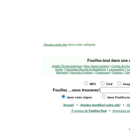
Ajoutez votre site
dans cette catégorie
Fouillez-tout
dans une a
Abitibi-Témiscamingue
|
Bas Saint-Laurent
|
Centre-du-Qu
Estrie
|
Gaspésie-Îles-de-la-Madeleine
|
Lanaudière
|
La
Montréal
|
Nord-du-Québec
|
Outaouais
|
Québec
|
Sag
MP3
Ciné
Ima
Fouillez
...vous trouverez!
dans votre région
dans Fouillez-to
Accueil
•
Ajoutez (modifiez) votre site!
•
H
À propos de
Fouillez-Tout
•
Annoncez s