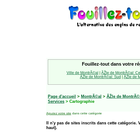
Fouillez-tout dans votre ré
Ville de MontrÃ©al
|
ÃŽle de MontrÃ©al: Ce
ÃŽle de MontrÃ©al: Sud
|
ÃŽle de M
Page d'accueil
>
MontrÃ©al
>
ÃŽle de MontrÃ©a
Services
> Cartographie
Ajoutez votre site
dans cette catégorie
Il n'y pas de sites inscrits dans cette catégorie. 
haut).