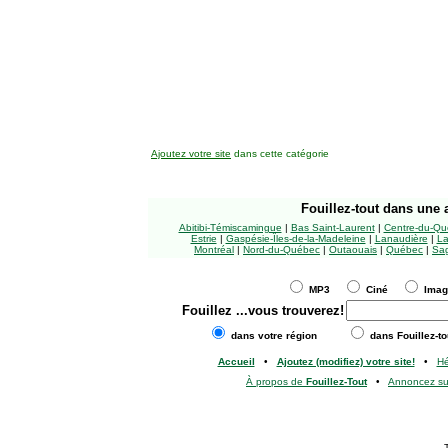
Ajoutez votre site
dans cette catégorie
Fouillez-tout
dans une a
Abitibi-Témiscamingue
|
Bas Saint-Laurent
|
Centre-du-Qu
Estrie
|
Gaspésie-Îles-de-la-Madeleine
|
Lanaudière
|
La
Montréal
|
Nord-du-Québec
|
Outaouais
|
Québec
|
Sag
MP3
Ciné
Ima
Fouillez
...vous trouverez!
dans votre région
dans Fouillez-to
Accueil
•
Ajoutez (modifiez) votre site!
•
H
À propos de
Fouillez-Tout
•
Annoncez s