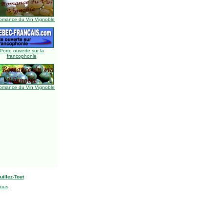
omance du Vin Vignoble
Porte ouverte sur la
francophonie
omance du Vin Vignoble
uillez-Tout
nous