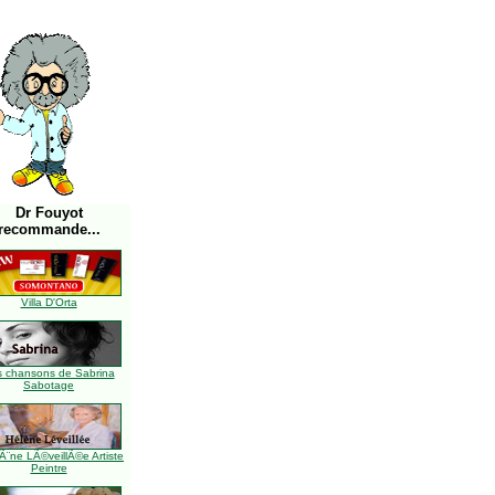
Dr Fouyot
recommande...
Villa D'Orta
s chansons de Sabrina
Sabotage
Ã¨ne LÃ©veillÃ©e Artiste
Peintre