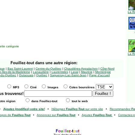
La R
tte catégorie
La R
Fouillez-tout
dans une autre région:
ngue
|
Bas Saint-Laurent
|
Centre-du-Québec
|
Chaudières-Appalaches
|
Côte-Nord
-Îles-de-la-Madeleine
|
Lanaudière
|
Laurentides
|
Laval
|
Mauricie
|
Montérégie
-du-Québec
|
Outaouais
|
Québec
|
Saguenay-Lac-Saint-Jean
|
Page d'accueil
MP3
Ciné
Images
Cotes boursières
us trouverez!
tre région
dans Fouillez-tout
tout le web
•
Ajoutez (modifiez) votre site!
•
Hébergez
Fouillez-Tout
sur votre site
•
Recommandez
Fo
ropos de
Fouillez-Tout
•
Annoncez sur
Fouillez-Tout
•
Ajoutez
Fouillez-Tout
•
Contactez-
F
o
u
i
l
l
e
z
-
t
o
u
t
Tous droits réservés