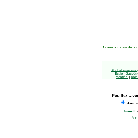
Ajoutez votre site
dans ce
Abitibi-Témiscami
Estrie
|
Gaspésie
Montréal
|
Nord
Fouillez
...vo
dans vo
Accueil
À p