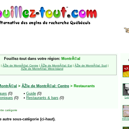
Fouillez-tout dans votre région:
MontrÃ©al
|
ÃŽle de MontrÃ©al: Centre
|
ÃŽle de MontrÃ©al: Est
|
ÃŽle de MontrÃ©al: Sud
|
ÃŽle de MontrÃ©al: West-Island
MontrÃ©al
>
ÃŽle de MontrÃ©al: Centre
> Restaurants
ques
(0)
•
Guide
(0)
oniques
(0)
•
Restaurants & bars
(0)
Le
tte catégorie
e autre sous-catégorie (ci-haut).
HÃ©l