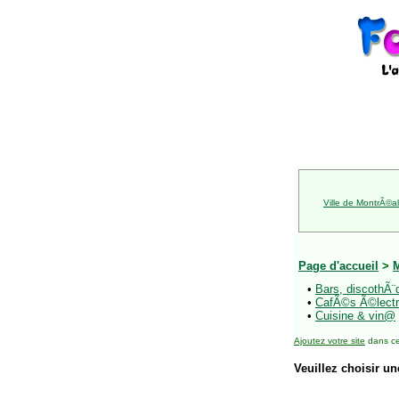
Ville de MontrÃ©al
Page d'accueil
>
•
Bars, discothÃ¨
•
CafÃ©s Ã©lectr
•
Cuisine & vin@
Ajoutez votre site
dans ce
Veuillez choisir un