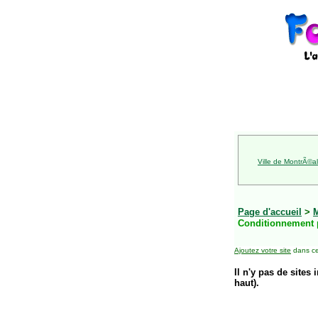
Ville de MontrÃ©al
Page d'accueil
>
Conditionnement 
Ajoutez votre site
dans ce
Il n'y pas de sites 
haut).