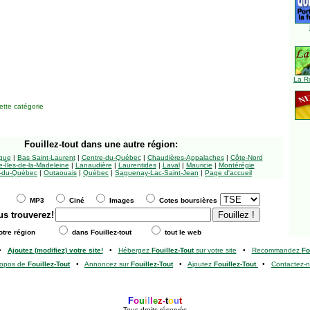
La R
tte catégorie
Fouillez-tout
dans une autre région:
ngue
|
Bas Saint-Laurent
|
Centre-du-Québec
|
Chaudières-Appalaches
|
Côte-Nord
-Îles-de-la-Madeleine
|
Lanaudière
|
Laurentides
|
Laval
|
Mauricie
|
Montérégie
-du-Québec
|
Outaouais
|
Québec
|
Saguenay-Lac-Saint-Jean
|
Page d'accueil
MP3
Ciné
Images
Cotes boursières
us trouverez!
tre région
dans Fouillez-tout
tout le web
•
Ajoutez (modifiez) votre site!
•
Hébergez
Fouillez-Tout
sur votre site
•
Recommandez
Fo
ropos de
Fouillez-Tout
•
Annoncez sur
Fouillez-Tout
•
Ajoutez
Fouillez-Tout
•
Contactez-
F
o
u
i
l
l
e
z
-
t
o
u
t
Tous droits réservés