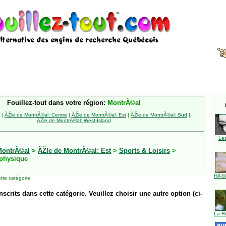
Fouillez-tout dans votre région:
MontrÃ©al
|
ÃŽle de MontrÃ©al: Centre
|
ÃŽle de MontrÃ©al: Est
|
ÃŽle de MontrÃ©al: Sud
|
ÃŽle de MontrÃ©al: West-Island
Le
MontrÃ©al
>
ÃŽle de MontrÃ©al: Est
>
Sports & Loisirs
>
physique
HÃ©l
tte catégorie
inscrits dans cette catégorie. Veuillez choisir une autre option (ci-
La R