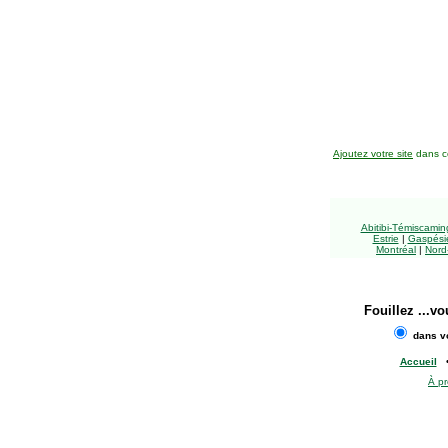
Ajoutez votre site
dans ce
Abitibi-Témiscami
Estrie
|
Gaspésie
Montréal
|
Nord
Fouillez
...vo
dans vo
Accueil
À p