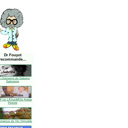
Dr Fouyot
recommande...
s chansons de Sabrina
Sabotage
Ã¨ne LÃ©veillÃ©e Artiste
Peintre
omance du Vin Vignoble