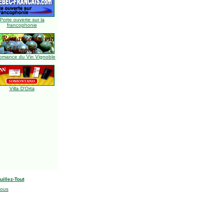
Porte ouverte sur la
francophonie
omance du Vin Vignoble
Villa D'Orta
uillez-Tout
nous