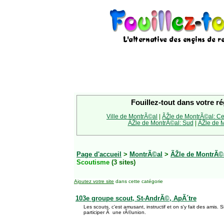
Fouillez-tout dans votre ré
Ville de MontrÃ©al
|
ÃŽle de MontrÃ©al: Ce
ÃŽle de MontrÃ©al: Sud
|
ÃŽle de M
Page d'accueil
>
MontrÃ©al
>
ÃŽle de MontrÃ©a
Scoutisme
(3 sites)
Ajoutez votre site
dans cette catégorie
103e groupe scout, St-AndrÃ©, ApÃ´tre
Les scouts, c'est amusant, instructif et on s'y fait des amis. S
participer Ã une rÃ©union.