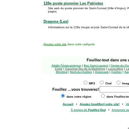
128e poste pionnier Les Patriotes
Site web du poste pionnier de Saint-Conrad (Ville d'Anjou). P
pages.
Dragons (Les)
Informations sur la 128e troupe scoute Saint-Conrad de la vi
Ajoutez votre site
dans cette catégorie
Fouillez-tout
dans une a
Abitibi-Témiscamingue
|
Bas Saint-Laurent
|
Centre-du-Qu
Estrie
|
Gaspésie-Îles-de-la-Madeleine
|
Lanaudière
|
La
Montréal
|
Nord-du-Québec
|
Outaouais
|
Québec
|
Sag
MP3
Ciné
Ima
Fouillez
...vous trouverez!
dans votre région
dans Fouillez-to
Accueil
•
Ajoutez (modifiez) votre site!
•
H
À propos de
Fouillez-Tout
•
Annoncez s