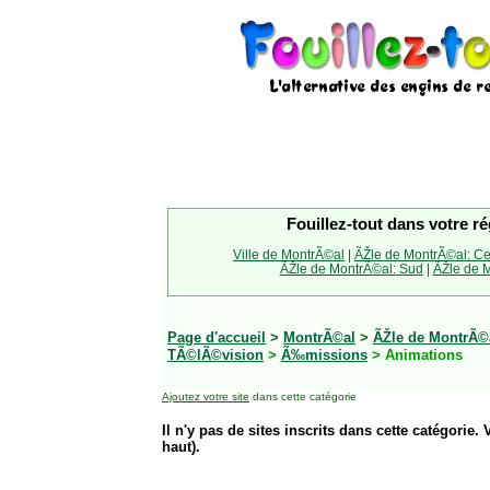
Fouillez-tout dans votre ré
Ville de MontrÃ©al
|
ÃŽle de MontrÃ©al: Ce
ÃŽle de MontrÃ©al: Sud
|
ÃŽle de M
Page d'accueil
>
MontrÃ©al
>
ÃŽle de MontrÃ©a
TÃ©lÃ©vision
>
Ã‰missions
> Animations
Ajoutez votre site
dans cette catégorie
Il n'y pas de sites inscrits dans cette catégorie. 
haut).