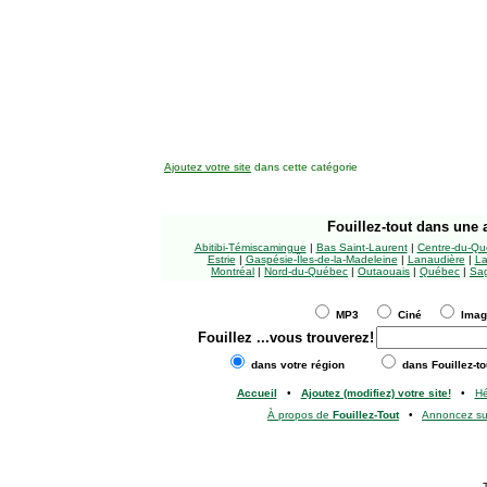
Ajoutez votre site
dans cette catégorie
Fouillez-tout
dans une a
Abitibi-Témiscamingue
|
Bas Saint-Laurent
|
Centre-du-Qu
Estrie
|
Gaspésie-Îles-de-la-Madeleine
|
Lanaudière
|
La
Montréal
|
Nord-du-Québec
|
Outaouais
|
Québec
|
Sag
MP3
Ciné
Ima
Fouillez
...vous trouverez!
dans votre région
dans Fouillez-to
Accueil
•
Ajoutez (modifiez) votre site!
•
H
À propos de
Fouillez-Tout
•
Annoncez s