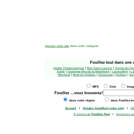
Ajoutez votre site
dans cette catégorie
Fouillez-tout
dans une a
Abitibi-Témiscamingue
|
Bas Saint-Laurent
|
Centre-du-Qu
Estrie
|
Gaspésie-Îles-de-la-Madeleine
|
Lanaudière
|
La
Montréal
|
Nord-du-Québec
|
Outaouais
|
Québec
|
Sag
MP3
Ciné
Ima
Fouillez
...vous trouverez!
dans votre région
dans Fouillez-to
Accueil
•
Ajoutez (modifiez) votre site!
•
H
À propos de
Fouillez-Tout
•
Annoncez s