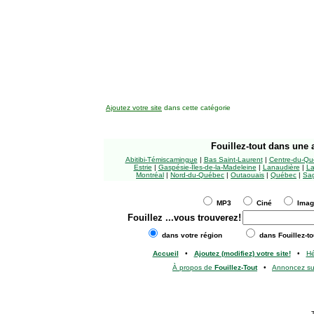
Ajoutez votre site
dans cette catégorie
Fouillez-tout
dans une a
Abitibi-Témiscamingue
|
Bas Saint-Laurent
|
Centre-du-Qu
Estrie
|
Gaspésie-Îles-de-la-Madeleine
|
Lanaudière
|
La
Montréal
|
Nord-du-Québec
|
Outaouais
|
Québec
|
Sag
MP3
Ciné
Ima
Fouillez
...vous trouverez!
dans votre région
dans Fouillez-to
Accueil
•
Ajoutez (modifiez) votre site!
•
H
À propos de
Fouillez-Tout
•
Annoncez s