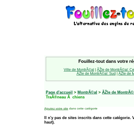
Fouillez-tout dans votre ré
Ville de MontrÃ©al
|
ÃŽle de MontrÃ©al: Ce
ÃŽle de MontrÃ©al: Sud
|
ÃŽle de M
Page d'accueil
>
MontrÃ©al
>
ÃŽle de MontrÃ©
TraÃ®neau Ã chiens
Ajoutez votre site
dans cette catégorie
Il n'y pas de sites inscrits dans cette catégorie. 
haut).