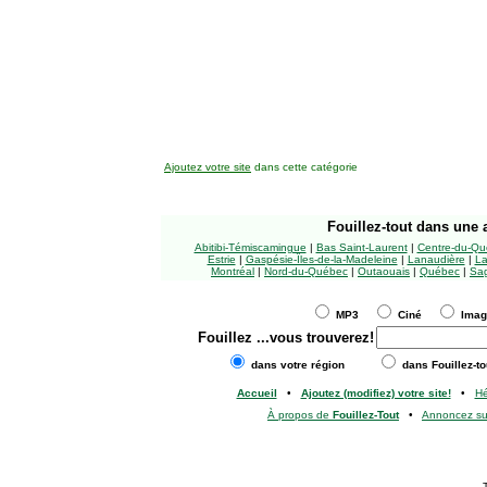
Ajoutez votre site
dans cette catégorie
Fouillez-tout
dans une a
Abitibi-Témiscamingue
|
Bas Saint-Laurent
|
Centre-du-Qu
Estrie
|
Gaspésie-Îles-de-la-Madeleine
|
Lanaudière
|
La
Montréal
|
Nord-du-Québec
|
Outaouais
|
Québec
|
Sag
MP3
Ciné
Ima
Fouillez
...vous trouverez!
dans votre région
dans Fouillez-to
Accueil
•
Ajoutez (modifiez) votre site!
•
H
À propos de
Fouillez-Tout
•
Annoncez s