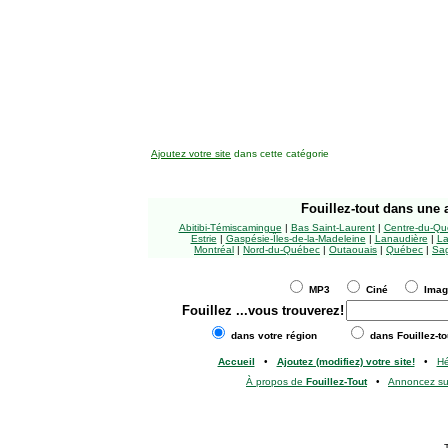
Ajoutez votre site
dans cette catégorie
Fouillez-tout
dans une a
Abitibi-Témiscamingue
|
Bas Saint-Laurent
|
Centre-du-Qu
Estrie
|
Gaspésie-Îles-de-la-Madeleine
|
Lanaudière
|
La
Montréal
|
Nord-du-Québec
|
Outaouais
|
Québec
|
Sag
MP3
Ciné
Ima
Fouillez
...vous trouverez!
dans votre région
dans Fouillez-to
Accueil
•
Ajoutez (modifiez) votre site!
•
H
À propos de
Fouillez-Tout
•
Annoncez s