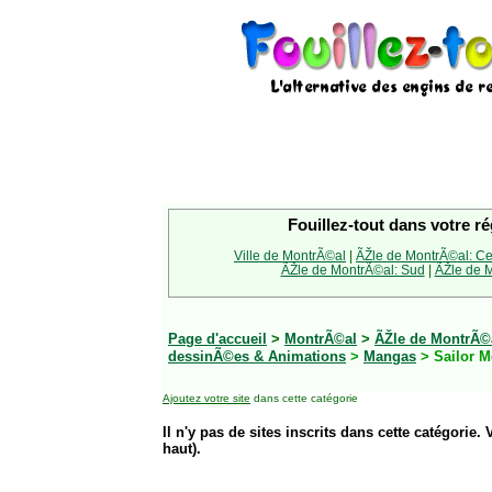
Fouillez-tout dans votre ré
Ville de MontrÃ©al
|
ÃŽle de MontrÃ©al: Ce
ÃŽle de MontrÃ©al: Sud
|
ÃŽle de M
Page d'accueil
>
MontrÃ©al
>
ÃŽle de MontrÃ©
dessinÃ©es & Animations
>
Mangas
> Sailor 
Ajoutez votre site
dans cette catégorie
Il n'y pas de sites inscrits dans cette catégorie. 
haut).