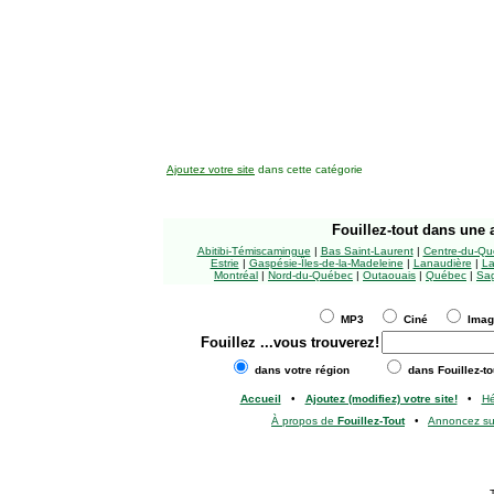
Ajoutez votre site
dans cette catégorie
Fouillez-tout
dans une a
Abitibi-Témiscamingue
|
Bas Saint-Laurent
|
Centre-du-Qu
Estrie
|
Gaspésie-Îles-de-la-Madeleine
|
Lanaudière
|
La
Montréal
|
Nord-du-Québec
|
Outaouais
|
Québec
|
Sag
MP3
Ciné
Ima
Fouillez
...vous trouverez!
dans votre région
dans Fouillez-to
Accueil
•
Ajoutez (modifiez) votre site!
•
H
À propos de
Fouillez-Tout
•
Annoncez s