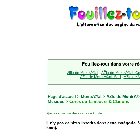
Fouillez-tout dans votre ré
Ville de MontrÃ©al
|
ÃŽle de MontrÃ©al: Ce
ÃŽle de MontrÃ©al: Sud
|
ÃŽle de M
Page d'accueil
>
MontrÃ©al
>
ÃŽle de MontrÃ©
Musique
> Corps de Tambours & Clairons
Ajoutez votre site
dans cette catégorie
Il n'y pas de sites inscrits dans cette catégorie. 
haut).