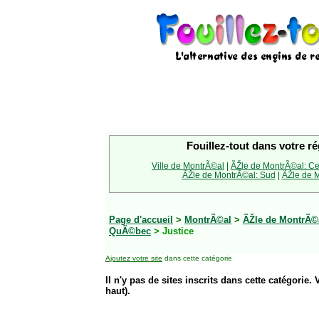
Fouillez-tout dans votre ré
Ville de MontrÃ©al
|
ÃŽle de MontrÃ©al: Ce
ÃŽle de MontrÃ©al: Sud
|
ÃŽle de M
Page d'accueil
>
MontrÃ©al
>
ÃŽle de MontrÃ©
QuÃ©bec
> Justice
Ajoutez votre site
dans cette catégorie
Il n'y pas de sites inscrits dans cette catégorie. 
haut).