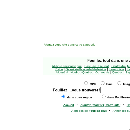
Ajoutez votre site
dans cette catégorie
Fouillez-tout
dans une a
Abitibi-Témiscamingue
|
Bas Saint-Laurent
|
Centre-du-Qu
Estrie
|
Gaspésie-Îles-de-la-Madeleine
|
Lanaudière
|
La
Montréal
|
Nord-du-Québec
|
Outaouais
|
Québec
|
Sag
MP3
Ciné
Ima
Fouillez
...vous trouverez!
dans votre région
dans Fouillez-to
Accueil
•
Ajoutez (modifiez) votre site!
•
H
À propos de
Fouillez-Tout
•
Annoncez s