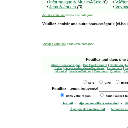
•
Informatique & MultimÃ©dia
(0)
•
VÃªte
•
Jeux & Jouets
(0)
•
Voyag
Ajoutez votre site
dans cette catégorie
Veuillez choisir une autre sous-catégorie (ci-haut
Ajoutez votre site
dans cette catégorie
Fouillez-tout
dans une a
Abitibi-Témiscamingue
|
Bas Saint-Laurent
|
Centre-du-Qu
Estrie
|
Gaspésie-Îles-de-la-Madeleine
|
Lanaudière
|
La
Montréal
|
Nord-du-Québec
|
Outaouais
|
Québec
|
Sag
MP3
Ciné
Ima
Fouillez
...vous trouverez!
dans votre région
dans Fouillez-to
Accueil
•
Ajoutez (modifiez) votre site!
•
H
À propos de
Fouillez-Tout
•
Annoncez s