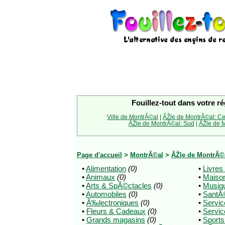
Fouillez-tout dans votre ré
Ville de MontrÃ©al
|
ÃŽle de MontrÃ©al: Ce
ÃŽle de MontrÃ©al: Sud
|
ÃŽle de M
Page d'accueil
>
MontrÃ©al
>
ÃŽle de MontrÃ©
•
Alimentation
(0)
•
Livres
•
Animaux
(0)
•
Maison
•
Arts & SpÃ©ctacles
(0)
•
Musiq
•
Automobiles
(0)
•
SantÃ©
•
Ã‰lectroniques
(0)
•
Servic
•
Fleurs & Cadeaux
(0)
•
Servic
•
Grands magasins
(0)
•
Sports