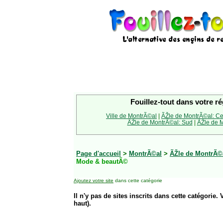
Fouillez-tout dans votre ré
Ville de MontrÃ©al
|
ÃŽle de MontrÃ©al: Ce
ÃŽle de MontrÃ©al: Sud
|
ÃŽle de M
Page d'accueil
>
MontrÃ©al
>
ÃŽle de MontrÃ©
Mode & beautÃ©
Ajoutez votre site
dans cette catégorie
Il n'y pas de sites inscrits dans cette catégorie. 
haut).