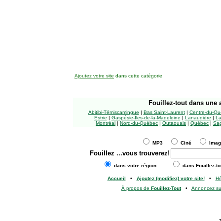
Ajoutez votre site
dans cette catégorie
Fouillez-tout
dans une a
Abitibi-Témiscamingue
|
Bas Saint-Laurent
|
Centre-du-Qu
Estrie
|
Gaspésie-Îles-de-la-Madeleine
|
Lanaudière
|
La
Montréal
|
Nord-du-Québec
|
Outaouais
|
Québec
|
Sag
MP3
Ciné
Ima
Fouillez
...vous trouverez!
dans votre région
dans Fouillez-to
Accueil
•
Ajoutez (modifiez) votre site!
•
H
À propos de
Fouillez-Tout
•
Annoncez s