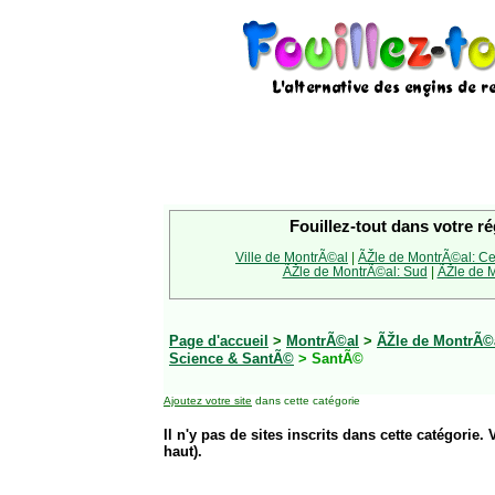
Fouillez-tout dans votre ré
Ville de MontrÃ©al
|
ÃŽle de MontrÃ©al: Ce
ÃŽle de MontrÃ©al: Sud
|
ÃŽle de M
Page d'accueil
>
MontrÃ©al
>
ÃŽle de MontrÃ©
Science & SantÃ©
> SantÃ©
Ajoutez votre site
dans cette catégorie
Il n'y pas de sites inscrits dans cette catégorie. 
haut).