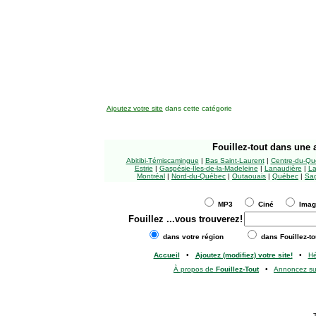
Ajoutez votre site
dans cette catégorie
Fouillez-tout
dans une a
Abitibi-Témiscamingue
|
Bas Saint-Laurent
|
Centre-du-Qu
Estrie
|
Gaspésie-Îles-de-la-Madeleine
|
Lanaudière
|
La
Montréal
|
Nord-du-Québec
|
Outaouais
|
Québec
|
Sag
MP3
Ciné
Ima
Fouillez
...vous trouverez!
dans votre région
dans Fouillez-to
Accueil
•
Ajoutez (modifiez) votre site!
•
H
À propos de
Fouillez-Tout
•
Annoncez s